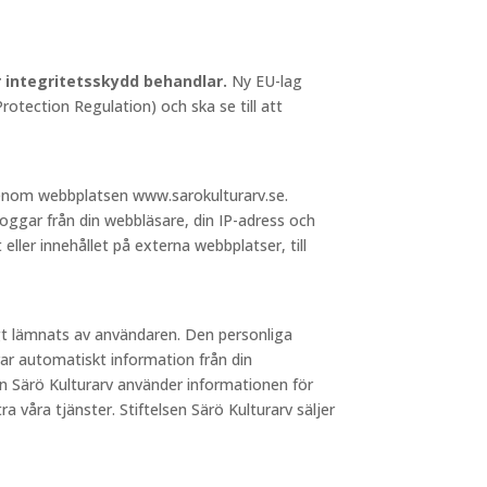
ör integritetsskydd behandlar.
Ny EU-lag
otection Regulation) och ska se till att
 genom webbplatsen www.sarokulturarv.se.
loggar från din webbläsare, din IP-adress och
 eller innehållet på externa webbplatser, till
igt lämnats av användaren. Den personliga
ar automatiskt information från din
sen Särö Kulturarv använder informationen för
a våra tjänster. Stiftelsen Särö Kulturarv säljer