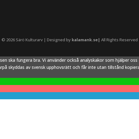
© 2026 Särö Kulturarv | Designed by
kalamank.se|
All Rights Reserved
tsen ska fungera bra. Vi använder också analyskakor som hjälper os
å skyddas av svensk upphovsrätt och får inte utan tillstånd kopieras,