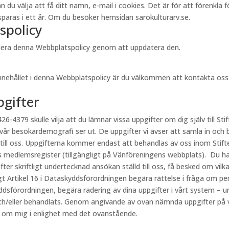
välja att få ditt namn, e-mail i cookies. Det är för att förenkla för 
aras i ett år. Om du besöker hemsidan sarokulturarv.se.
spolicy
videra denna Webbplatspolicy genom att uppdatera den.
innehållet i denna Webbplatspolicy är du välkommen att kontakta oss
pgifter
26-4379 skulle vilja att du lämnar vissa uppgifter om dig själv till Stif
 vår besökardemografi ser ut. De uppgifter vi avser att samla in och 
 till oss. Uppgifterna kommer endast att behandlas av oss inom Stift
s medlemsregister (tillgängligt på Vänföreningens webbplats). Du har
fter skriftligt undertecknad ansökan ställd till oss, få besked om vi
ligt Artikel 16 i Dataskyddsförordningen begära rättelse i fråga om p
kyddsförordningen, begära radering av dina uppgifter i vårt system – u
h/eller behandlats. Genom angivande av ovan nämnda uppgifter på vår
r om mig i enlighet med det ovanstående.