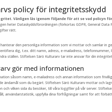
arvs policy för integritetsskydd
gritet. Vänligen läs igenom följande för att se vad policyn f
lagen heter Dataskyddsförordningen (förkortas GDPR, General Data Pr
fter rätt.
rv hanterar den personliga information som vi mottar och samlar in
entifiera dig, t.ex. ditt namn, adress, e-mailadress, telefonnummer, 
a ställen. Stiftelsen Särö Kulturarv tar inte ansvar för din integritet
urarv gör med informationen
ormation såsom namn, e-mailadress och annan information som frivill
e ändamål som du begärt. Stiftelsen Särö Kulturarv mottar och lagr
och vilken sida du besöker, till våra loggfiler på vår server. Stiftel
, användarstatistik, uppfylla dina förfrågningar samt för att förbättr