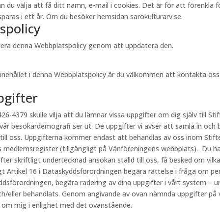
välja att få ditt namn, e-mail i cookies. Det är för att förenkla för 
aras i ett år. Om du besöker hemsidan sarokulturarv.se.
spolicy
videra denna Webbplatspolicy genom att uppdatera den.
innehållet i denna Webbplatspolicy är du välkommen att kontakta oss
pgifter
26-4379 skulle vilja att du lämnar vissa uppgifter om dig själv till Stif
 vår besökardemografi ser ut. De uppgifter vi avser att samla in och 
 till oss. Uppgifterna kommer endast att behandlas av oss inom Stift
s medlemsregister (tillgängligt på Vänföreningens webbplats). Du har
fter skriftligt undertecknad ansökan ställd till oss, få besked om vi
ligt Artikel 16 i Dataskyddsförordningen begära rättelse i fråga om p
kyddsförordningen, begära radering av dina uppgifter i vårt system – u
h/eller behandlats. Genom angivande av ovan nämnda uppgifter på vår
r om mig i enlighet med det ovanstående.