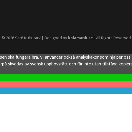
© 2026 Särö Kulturarv | Designed by
kalamank.se|
All Rights Reserved
tsen ska fungera bra. Vi använder också analyskakor som hjälper os
å skyddas av svensk upphovsrätt och får inte utan tillstånd kopieras,