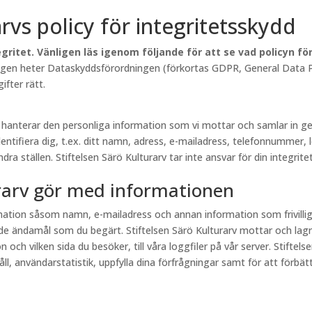
arvs policy för integritetsskydd
gritet. Vänligen läs igenom följande för att se vad policyn f
lagen heter Dataskyddsförordningen (förkortas GDPR, General Data Pr
fter rätt.
rv hanterar den personliga information som vi mottar och samlar in
entifiera dig, t.ex. ditt namn, adress, e-mailadress, telefonnummer, 
a ställen. Stiftelsen Särö Kulturarv tar inte ansvar för din integritet
urarv gör med informationen
ormation såsom namn, e-mailadress och annan information som frivill
e ändamål som du begärt. Stiftelsen Särö Kulturarv mottar och lagr
och vilken sida du besöker, till våra loggfiler på vår server. Stiftel
, användarstatistik, uppfylla dina förfrågningar samt för att förbättr