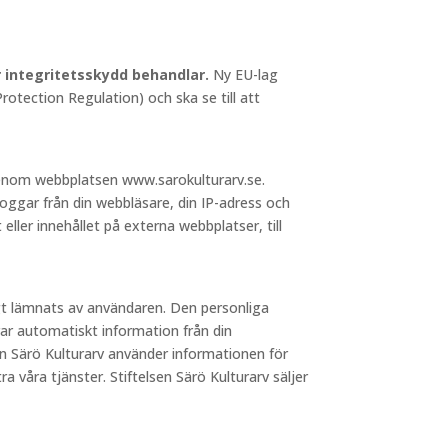
ör integritetsskydd behandlar.
Ny EU-lag
otection Regulation) och ska se till att
 genom webbplatsen www.sarokulturarv.se.
loggar från din webbläsare, din IP-adress och
 eller innehållet på externa webbplatser, till
igt lämnats av användaren. Den personliga
ar automatiskt information från din
sen Särö Kulturarv använder informationen för
a våra tjänster. Stiftelsen Särö Kulturarv säljer