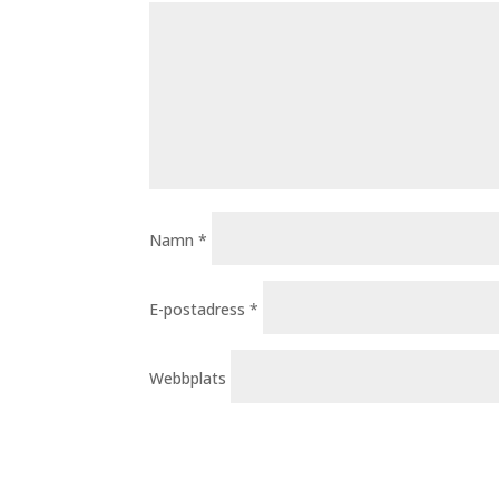
Namn
*
E-postadress
*
Webbplats