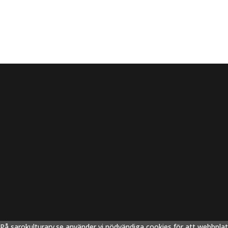
På sarokulturarv.se använder vi nödvändiga cookies för att webbpla