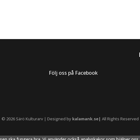
Följ oss på Facebook
© 2026 Särö Kulturarv | Designed by
kalamank.se|
All Rights Reserved
tsen ska fungera bra. Vi använder också analyskakor som hjälper os