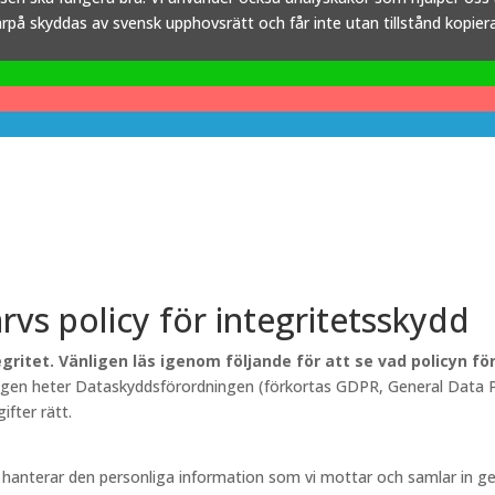
å skyddas av svensk upphovsrätt och får inte utan tillstånd kopieras,
arvs policy för integritetsskydd
gritet. Vänligen läs igenom följande för att se vad policyn f
lagen heter Dataskyddsförordningen (förkortas GDPR, General Data Pr
fter rätt.
rv hanterar den personliga information som vi mottar och samlar in