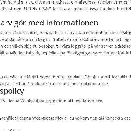
entifiera dig, t.ex. ditt namn, adress, e-mailadress, telefonnummer, 
a ställen. Stiftelsen Särö Kulturarv tar inte ansvar för din integritet
urarv gör med informationen
ormation såsom namn, e-mailadress och annan information som frivill
e ändamål som du begärt. Stiftelsen Särö Kulturarv mottar och lagr
och vilken sida du besöker, till våra loggfiler på vår server. Stiftel
, användarstatistik, uppfylla dina förfrågningar samt för att förbättr
välja att få ditt namn, e-mail i cookies. Det är för att förenkla för 
aras i ett år. Om du besöker hemsidan sarokulturarv.se.
spolicy
videra denna Webbplatspolicy genom att uppdatera den.
innehållet i denna Webbplatspolicy är du välkommen att kontakta oss