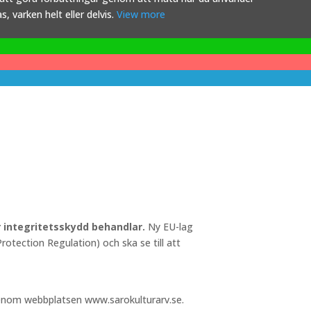
 varken helt eller delvis.
View more
ör integritetsskydd behandlar.
Ny EU-lag
otection Regulation) och ska se till att
 genom webbplatsen www.sarokulturarv.se.