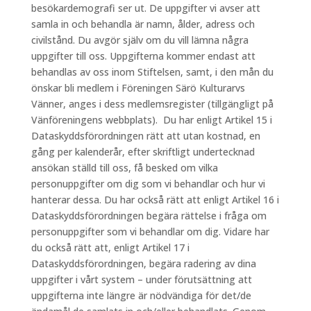
besökardemografi ser ut. De uppgifter vi avser att
samla in och behandla är namn, ålder, adress och
civilstånd. Du avgör själv om du vill lämna några
uppgifter till oss. Uppgifterna kommer endast att
behandlas av oss inom Stiftelsen, samt, i den mån du
önskar bli medlem i Föreningen Särö Kulturarvs
Vänner, anges i dess medlemsregister (tillgängligt på
Vänföreningens webbplats). Du har enligt Artikel 15 i
Dataskyddsförordningen rätt att utan kostnad, en
gång per kalenderår, efter skriftligt undertecknad
ansökan ställd till oss, få besked om vilka
personuppgifter om dig som vi behandlar och hur vi
hanterar dessa. Du har också rätt att enligt Artikel 16 i
Dataskyddsförordningen begära rättelse i fråga om
personuppgifter som vi behandlar om dig. Vidare har
du också rätt att, enligt Artikel 17 i
Dataskyddsförordningen, begära radering av dina
uppgifter i vårt system – under förutsättning att
uppgifterna inte längre är nödvändiga för det/de