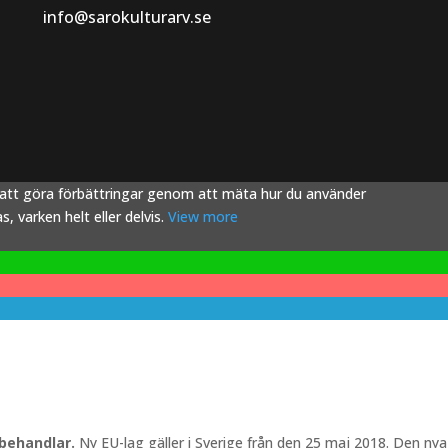
info@sarokulturarv.se
s att göra förbättringar genom att mäta hur du använder
 varken helt eller delvis.
View more
 behandlar.
Ny EU-lag gäller i Sverige från den 25 maj 2018. Den nya