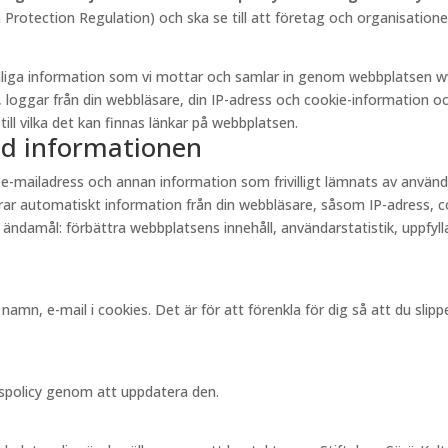
otection Regulation) och ska se till att företag och organisationer
onliga information som vi mottar och samlar in genom webbplatsen w
, loggar från din webbläsare, din IP-adress och cookie-information och
till vilka det kan finnas länkar på webbplatsen.
ed informationen
 e-mailadress och annan information som frivilligt lämnats av anvä
r automatiskt information från din webbläsare, såsom IP-adress, cook
 ändamål: förbättra webbplatsens innehåll, användarstatistik, uppfylla
amn, e-mail i cookies. Det är för att förenkla för dig så att du sli
tspolicy genom att uppdatera den.