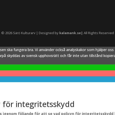
© 2026 Särö Kulturarv | Designed by
kalamank.se|
All Rights Reserved
tsen ska fungera bra. Vi använder också analyskakor som hjälper os
å skyddas av svensk upphovsrätt och får inte utan tillstånd kopieras,
y för integritetsskydd
äs igenom följande för att se vad policyn för integritetsskydd