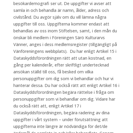
besökardemografi ser ut. De uppgifter vi avser att
samla in och behandla är namn, ålder, adress och
civilstånd. Du avgör själv om du vill lämna några
uppgifter till oss. Uppgifterna kommer endast att
behandlas av oss inom Stiftelsen, samt, i den mån du
önskar bli medlem i Föreningen Särö Kulturarvs
Vänner, anges i dess medlemsregister (tillgängligt på
Vänföreningens webbplats). Du har enligt Artikel 15 i
Dataskyddsförordningen rätt att utan kostnad, en
gång per kalenderår, efter skriftligt undertecknad
ansökan ställd till oss, få besked om vilka
personuppgifter om dig som vi behandlar och hur vi
hanterar dessa. Du har också rätt att enligt Artikel 16 i
Dataskyddsförordningen begära rättelse i fråga om
personuppgifter som vi behandlar om dig. Vidare har
du också rätt att, enligt Artikel 17 i
Dataskyddsförordningen, begära radering av dina
uppgifter i vårt system – under förutsättning att
uppgifterna inte längre är nödvändiga för det/de