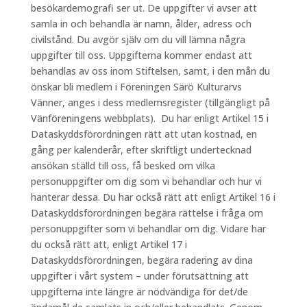
besökardemografi ser ut. De uppgifter vi avser att
samla in och behandla är namn, ålder, adress och
civilstånd. Du avgör själv om du vill lämna några
uppgifter till oss. Uppgifterna kommer endast att
behandlas av oss inom Stiftelsen, samt, i den mån du
önskar bli medlem i Föreningen Särö Kulturarvs
Vänner, anges i dess medlemsregister (tillgängligt på
Vänföreningens webbplats). Du har enligt Artikel 15 i
Dataskyddsförordningen rätt att utan kostnad, en
gång per kalenderår, efter skriftligt undertecknad
ansökan ställd till oss, få besked om vilka
personuppgifter om dig som vi behandlar och hur vi
hanterar dessa. Du har också rätt att enligt Artikel 16 i
Dataskyddsförordningen begära rättelse i fråga om
personuppgifter som vi behandlar om dig. Vidare har
du också rätt att, enligt Artikel 17 i
Dataskyddsförordningen, begära radering av dina
uppgifter i vårt system – under förutsättning att
uppgifterna inte längre är nödvändiga för det/de