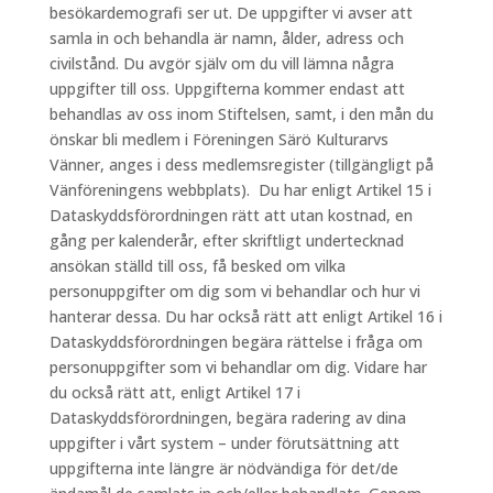
besökardemografi ser ut. De uppgifter vi avser att
samla in och behandla är namn, ålder, adress och
civilstånd. Du avgör själv om du vill lämna några
uppgifter till oss. Uppgifterna kommer endast att
behandlas av oss inom Stiftelsen, samt, i den mån du
önskar bli medlem i Föreningen Särö Kulturarvs
Vänner, anges i dess medlemsregister (tillgängligt på
Vänföreningens webbplats). Du har enligt Artikel 15 i
Dataskyddsförordningen rätt att utan kostnad, en
gång per kalenderår, efter skriftligt undertecknad
ansökan ställd till oss, få besked om vilka
personuppgifter om dig som vi behandlar och hur vi
hanterar dessa. Du har också rätt att enligt Artikel 16 i
Dataskyddsförordningen begära rättelse i fråga om
personuppgifter som vi behandlar om dig. Vidare har
du också rätt att, enligt Artikel 17 i
Dataskyddsförordningen, begära radering av dina
uppgifter i vårt system – under förutsättning att
uppgifterna inte längre är nödvändiga för det/de