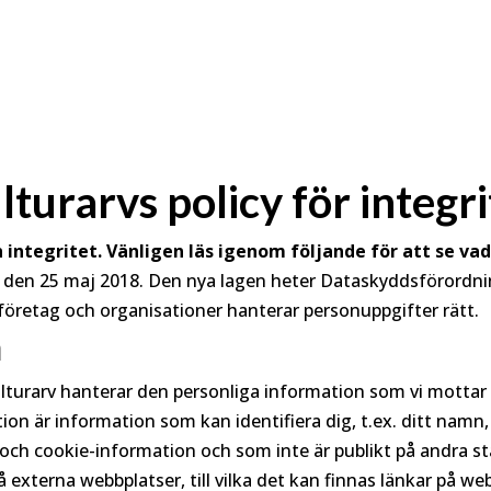
lturarvs policy för integr
 integritet. Vänligen läs igenom följande för att se vad
rån den 25 maj 2018. Den nya lagen heter Dataskyddsförord
t företag och organisationer hanterar personuppgifter rätt.
n
Kulturarv hanterar den personliga information som vi mott
ion är information som kan identifiera dig, t.ex. ditt namn
och cookie-information och som inte är publikt på andra stäl
på externa webbplatser, till vilka det kan finnas länkar på we