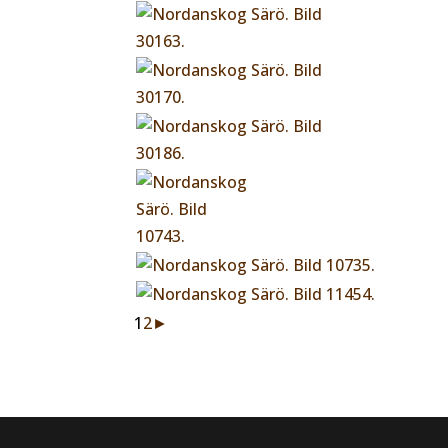
1
2
►