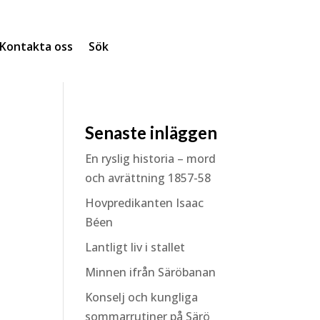
Kontakta oss
Sök
Senaste inläggen
En ryslig historia – mord
och avrättning 1857-58
Hovpredikanten Isaac
Béen
Lantligt liv i stallet
Minnen ifrån Säröbanan
Konselj och kungliga
sommarrutiner på Särö