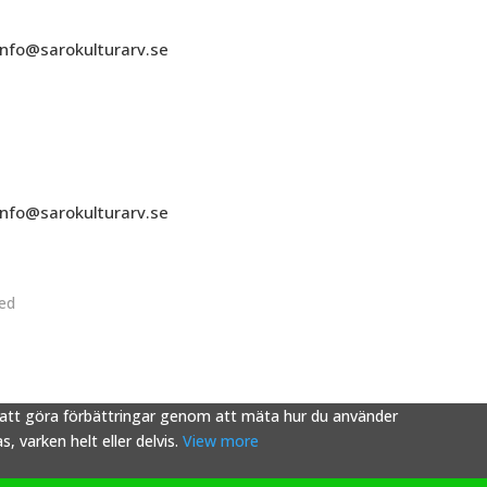
info@sarokulturarv.se
info@sarokulturarv.se
ved
s att göra förbättringar genom att mäta hur du använder
 varken helt eller delvis.
View more