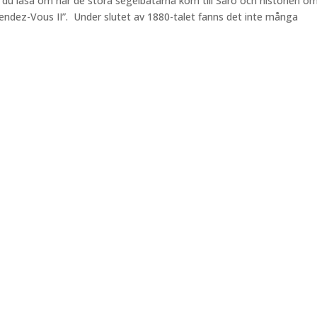
 du läsa om när de stora segelbåtarna kom till Särö och historien o
ndez-Vous II”. Under slutet av 1880-talet fanns det inte många