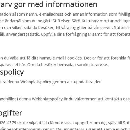
urarv gör med informationen
ormation såsom namn, e-mailadress och annan information som frivill
e ändamål som du begärt. Stiftelsen Särö Kulturarv mottar och lagr
och vilken sida du besöker, till våra loggfiler på vår server. Stiftel
, användarstatistik, uppfylla dina förfrågningar samt för att förbättr
välja att få ditt namn, e-mail i cookies. Det är för att förenkla för 
aras i ett år. Om du besöker hemsidan sarokulturarv.se.
spolicy
videra denna Webbplatspolicy genom att uppdatera den.
innehållet i denna Webbplatspolicy är du välkommen att kontakta oss
pgifter
26-4379 skulle vilja att du lämnar vissa uppgifter om dig själv till Stif
 vår besökardemografi ser ut. De uppgifter vi avser att samla in och 