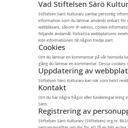
Vad Stiftelsen Särö Kult
Stiftelsen Särö Kulturarv samlar personlig inf
information som du lämnar används enbart för d
webbläsare, såsom IP-adress, cookie-information 
följande ändamål: förbättra webbplatsens innehåll
inte informationen till någon tredje part.
Cookies
Om du lämnar en kommentar på vår hemsida kan du 
gång du lämnar en kommentar. Dessa cookies sp
Uppdatering av webbplat
Stiftelsen Särö Kulturarv kan när som helst re
Kontakt
Om du har några frågor eller funderingar kring 
Särö.
Registrering av personup
Stiftelsen Särö Kulturarv (Stiftelsen) org.nr. 8024
personuppgifter om dig för att få en bild av hur