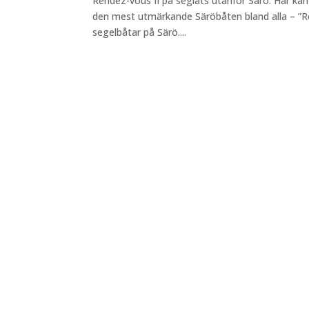
Rendez-vous II på seglats utanför Särö. Här kan
den mest utmärkande Säröbåten bland alla – ”Re
segelbåtar på Särö....