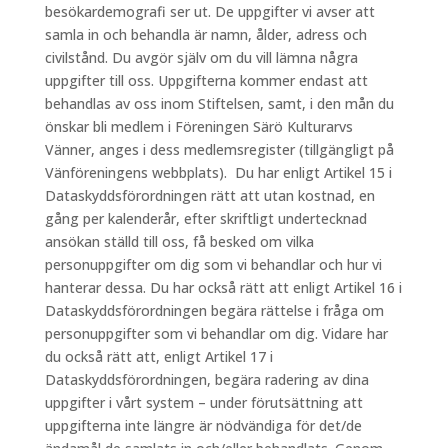
besökardemografi ser ut. De uppgifter vi avser att
samla in och behandla är namn, ålder, adress och
civilstånd. Du avgör själv om du vill lämna några
uppgifter till oss. Uppgifterna kommer endast att
behandlas av oss inom Stiftelsen, samt, i den mån du
önskar bli medlem i Föreningen Särö Kulturarvs
Vänner, anges i dess medlemsregister (tillgängligt på
Vänföreningens webbplats). Du har enligt Artikel 15 i
Dataskyddsförordningen rätt att utan kostnad, en
gång per kalenderår, efter skriftligt undertecknad
ansökan ställd till oss, få besked om vilka
personuppgifter om dig som vi behandlar och hur vi
hanterar dessa. Du har också rätt att enligt Artikel 16 i
Dataskyddsförordningen begära rättelse i fråga om
personuppgifter som vi behandlar om dig. Vidare har
du också rätt att, enligt Artikel 17 i
Dataskyddsförordningen, begära radering av dina
uppgifter i vårt system – under förutsättning att
uppgifterna inte längre är nödvändiga för det/de