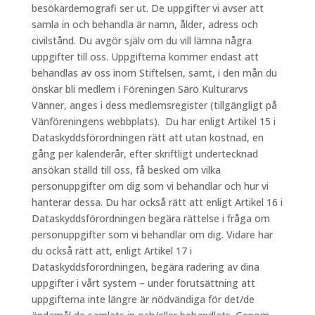
besökardemografi ser ut. De uppgifter vi avser att
samla in och behandla är namn, ålder, adress och
civilstånd. Du avgör själv om du vill lämna några
uppgifter till oss. Uppgifterna kommer endast att
behandlas av oss inom Stiftelsen, samt, i den mån du
önskar bli medlem i Föreningen Särö Kulturarvs
Vänner, anges i dess medlemsregister (tillgängligt på
Vänföreningens webbplats). Du har enligt Artikel 15 i
Dataskyddsförordningen rätt att utan kostnad, en
gång per kalenderår, efter skriftligt undertecknad
ansökan ställd till oss, få besked om vilka
personuppgifter om dig som vi behandlar och hur vi
hanterar dessa. Du har också rätt att enligt Artikel 16 i
Dataskyddsförordningen begära rättelse i fråga om
personuppgifter som vi behandlar om dig. Vidare har
du också rätt att, enligt Artikel 17 i
Dataskyddsförordningen, begära radering av dina
uppgifter i vårt system – under förutsättning att
uppgifterna inte längre är nödvändiga för det/de