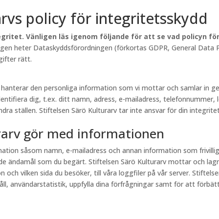
arvs policy för integritetsskydd
gritet. Vänligen läs igenom följande för att se vad policyn f
lagen heter Dataskyddsförordningen (förkortas GDPR, General Data Pr
fter rätt.
rv hanterar den personliga information som vi mottar och samlar in
entifiera dig, t.ex. ditt namn, adress, e-mailadress, telefonnummer, 
a ställen. Stiftelsen Särö Kulturarv tar inte ansvar för din integritet
urarv gör med informationen
ormation såsom namn, e-mailadress och annan information som frivill
e ändamål som du begärt. Stiftelsen Särö Kulturarv mottar och lagr
och vilken sida du besöker, till våra loggfiler på vår server. Stiftel
, användarstatistik, uppfylla dina förfrågningar samt för att förbättr