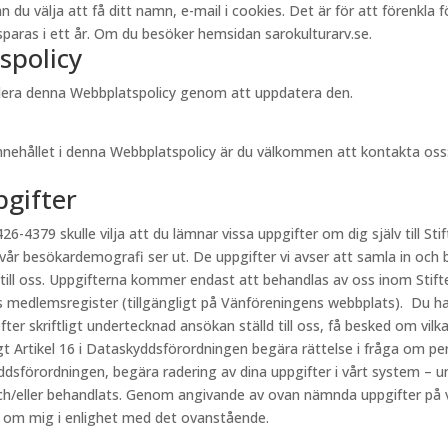
välja att få ditt namn, e-mail i cookies. Det är för att förenkla för 
aras i ett år. Om du besöker hemsidan sarokulturarv.se.
spolicy
videra denna Webbplatspolicy genom att uppdatera den.
innehållet i denna Webbplatspolicy är du välkommen att kontakta oss
pgifter
26-4379 skulle vilja att du lämnar vissa uppgifter om dig själv till Stif
 vår besökardemografi ser ut. De uppgifter vi avser att samla in och 
 till oss. Uppgifterna kommer endast att behandlas av oss inom Stift
s medlemsregister (tillgängligt på Vänföreningens webbplats). Du har
fter skriftligt undertecknad ansökan ställd till oss, få besked om vi
ligt Artikel 16 i Dataskyddsförordningen begära rättelse i fråga om p
kyddsförordningen, begära radering av dina uppgifter i vårt system – u
h/eller behandlats. Genom angivande av ovan nämnda uppgifter på vår
r om mig i enlighet med det ovanstående.