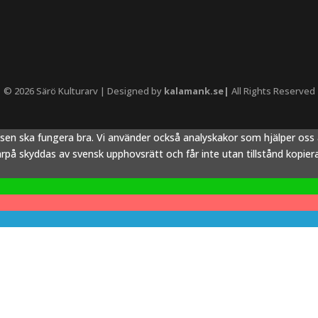
© 2026 Särö Kulturarv | Designed by
kalamank.se|
All Rights Reserved
tsen ska fungera bra. Vi använder också analyskakor som hjälper os
å skyddas av svensk upphovsrätt och får inte utan tillstånd kopieras,