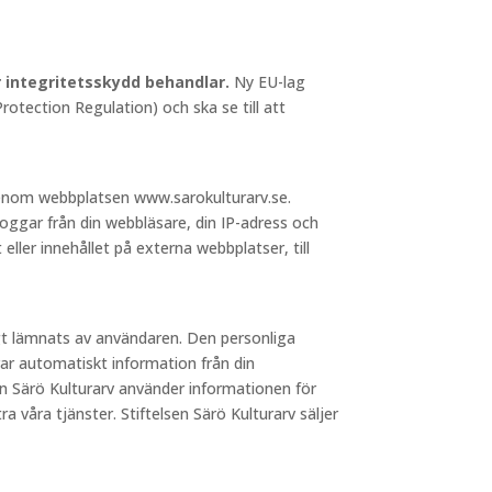
ör integritetsskydd behandlar.
Ny EU-lag
otection Regulation) och ska se till att
 genom webbplatsen www.sarokulturarv.se.
loggar från din webbläsare, din IP-adress och
 eller innehållet på externa webbplatser, till
igt lämnats av användaren. Den personliga
ar automatiskt information från din
sen Särö Kulturarv använder informationen för
a våra tjänster. Stiftelsen Särö Kulturarv säljer