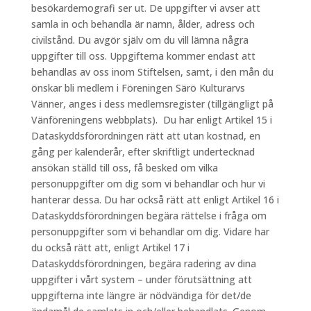
besökardemografi ser ut. De uppgifter vi avser att
samla in och behandla är namn, ålder, adress och
civilstånd. Du avgör själv om du vill lämna några
uppgifter till oss. Uppgifterna kommer endast att
behandlas av oss inom Stiftelsen, samt, i den mån du
önskar bli medlem i Föreningen Särö Kulturarvs
Vänner, anges i dess medlemsregister (tillgängligt på
Vänföreningens webbplats). Du har enligt Artikel 15 i
Dataskyddsförordningen rätt att utan kostnad, en
gång per kalenderår, efter skriftligt undertecknad
ansökan ställd till oss, få besked om vilka
personuppgifter om dig som vi behandlar och hur vi
hanterar dessa. Du har också rätt att enligt Artikel 16 i
Dataskyddsförordningen begära rättelse i fråga om
personuppgifter som vi behandlar om dig. Vidare har
du också rätt att, enligt Artikel 17 i
Dataskyddsförordningen, begära radering av dina
uppgifter i vårt system – under förutsättning att
uppgifterna inte längre är nödvändiga för det/de