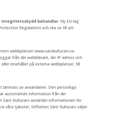
ör integritetsskydd behandlar.
Ny EU-lag
otection Regulation) och ska se till att
 genom webbplatsen www.sarokulturarv.se.
loggar från din webbläsare, din IP-adress och
 eller innehållet på externa webbplatser, till
igt lämnats av användaren. Den personliga
ar automatiskt information från din
sen Särö Kulturarv använder informationen för
a våra tjänster. Stiftelsen Särö Kulturarv säljer