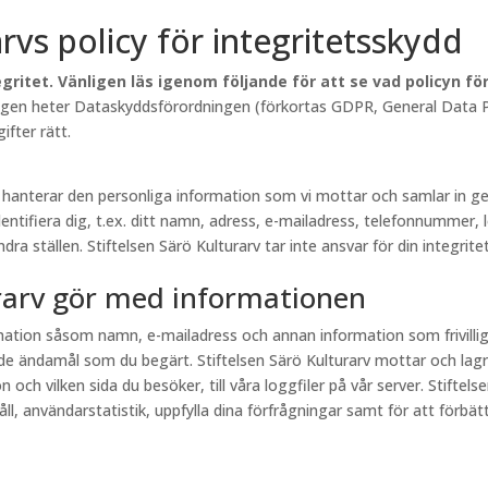
arvs policy för integritetsskydd
gritet. Vänligen läs igenom följande för att se vad policyn f
lagen heter Dataskyddsförordningen (förkortas GDPR, General Data Pr
fter rätt.
rv hanterar den personliga information som vi mottar och samlar in
entifiera dig, t.ex. ditt namn, adress, e-mailadress, telefonnummer, 
a ställen. Stiftelsen Särö Kulturarv tar inte ansvar för din integritet
urarv gör med informationen
ormation såsom namn, e-mailadress och annan information som frivill
e ändamål som du begärt. Stiftelsen Särö Kulturarv mottar och lagr
och vilken sida du besöker, till våra loggfiler på vår server. Stiftel
, användarstatistik, uppfylla dina förfrågningar samt för att förbättr