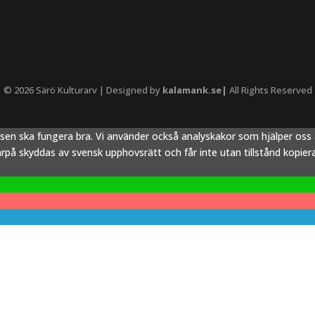
© 2026 Särö Kulturarv | Designed by
kalamank.se|
All Rights Reserved
tsen ska fungera bra. Vi använder också analyskakor som hjälper os
å skyddas av svensk upphovsrätt och får inte utan tillstånd kopieras,