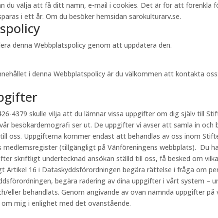
välja att få ditt namn, e-mail i cookies. Det är för att förenkla för 
aras i ett år. Om du besöker hemsidan sarokulturarv.se.
spolicy
videra denna Webbplatspolicy genom att uppdatera den.
innehållet i denna Webbplatspolicy är du välkommen att kontakta oss
pgifter
26-4379 skulle vilja att du lämnar vissa uppgifter om dig själv till Stif
 vår besökardemografi ser ut. De uppgifter vi avser att samla in och 
 till oss. Uppgifterna kommer endast att behandlas av oss inom Stift
s medlemsregister (tillgängligt på Vänföreningens webbplats). Du har
fter skriftligt undertecknad ansökan ställd till oss, få besked om vi
ligt Artikel 16 i Dataskyddsförordningen begära rättelse i fråga om p
kyddsförordningen, begära radering av dina uppgifter i vårt system – u
h/eller behandlats. Genom angivande av ovan nämnda uppgifter på vår
r om mig i enlighet med det ovanstående.