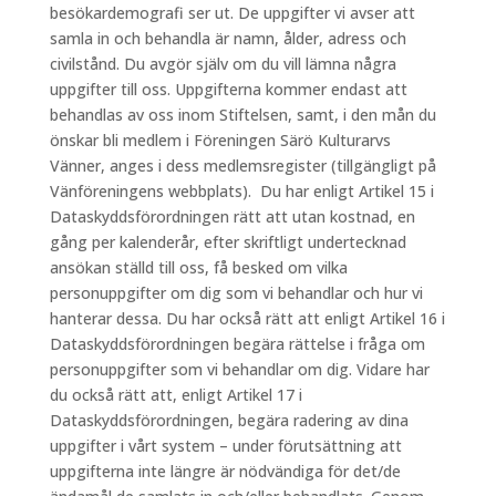
besökardemografi ser ut. De uppgifter vi avser att
samla in och behandla är namn, ålder, adress och
civilstånd. Du avgör själv om du vill lämna några
uppgifter till oss. Uppgifterna kommer endast att
behandlas av oss inom Stiftelsen, samt, i den mån du
önskar bli medlem i Föreningen Särö Kulturarvs
Vänner, anges i dess medlemsregister (tillgängligt på
Vänföreningens webbplats). Du har enligt Artikel 15 i
Dataskyddsförordningen rätt att utan kostnad, en
gång per kalenderår, efter skriftligt undertecknad
ansökan ställd till oss, få besked om vilka
personuppgifter om dig som vi behandlar och hur vi
hanterar dessa. Du har också rätt att enligt Artikel 16 i
Dataskyddsförordningen begära rättelse i fråga om
personuppgifter som vi behandlar om dig. Vidare har
du också rätt att, enligt Artikel 17 i
Dataskyddsförordningen, begära radering av dina
uppgifter i vårt system – under förutsättning att
uppgifterna inte längre är nödvändiga för det/de