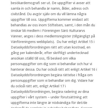
besökardemografi ser ut. De uppgifter vi avser att
samla in och behandla är namn, ålder, adress och
civilstånd. Du avgör själv om du vill lämna några
uppgifter till oss. Uppgifterna kommer endast att
behandlas av oss inom Stiftelsen, samt, i den mån du
önskar bli medlem i Föreningen Särö Kulturarvs
Vänner, anges i dess medlemsregister (tillgängligt på
Vänföreningens webbplats). Du har enligt Artikel 15 i
Dataskyddsförordningen rätt att utan kostnad, en
gång per kalenderår, efter skriftligt undertecknad
ansökan ställd till oss, få besked om vilka
personuppgifter om dig som vi behandlar och hur vi
hanterar dessa. Du har också rätt att enligt Artikel 16 i
Dataskyddsförordningen begära rättelse i fråga om
personuppgifter som vi behandlar om dig. Vidare har
du också rätt att, enligt Artikel 17 i
Dataskyddsförordningen, begära radering av dina
uppgifter i vårt system – under förutsättning att
uppgifterna inte längre är nödvändiga för det/de