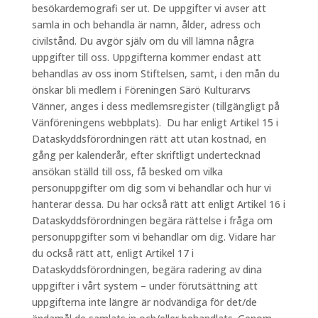
besökardemografi ser ut. De uppgifter vi avser att
samla in och behandla är namn, ålder, adress och
civilstånd. Du avgör själv om du vill lämna några
uppgifter till oss. Uppgifterna kommer endast att
behandlas av oss inom Stiftelsen, samt, i den mån du
önskar bli medlem i Föreningen Särö Kulturarvs
Vänner, anges i dess medlemsregister (tillgängligt på
Vänföreningens webbplats). Du har enligt Artikel 15 i
Dataskyddsförordningen rätt att utan kostnad, en
gång per kalenderår, efter skriftligt undertecknad
ansökan ställd till oss, få besked om vilka
personuppgifter om dig som vi behandlar och hur vi
hanterar dessa. Du har också rätt att enligt Artikel 16 i
Dataskyddsförordningen begära rättelse i fråga om
personuppgifter som vi behandlar om dig. Vidare har
du också rätt att, enligt Artikel 17 i
Dataskyddsförordningen, begära radering av dina
uppgifter i vårt system – under förutsättning att
uppgifterna inte längre är nödvändiga för det/de