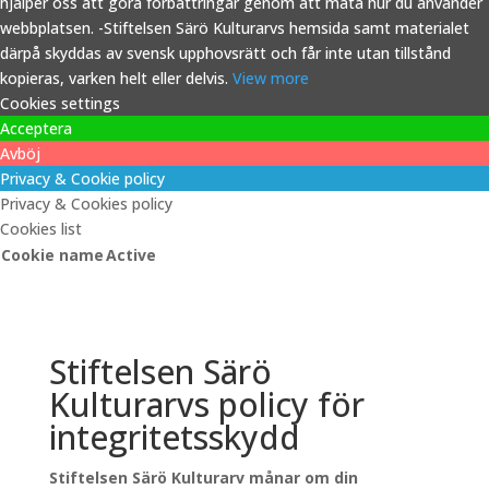
hjälper oss att göra förbättringar genom att mäta hur du använder
webbplatsen. -Stiftelsen Särö Kulturarvs hemsida samt materialet
därpå skyddas av svensk upphovsrätt och får inte utan tillstånd
kopieras, varken helt eller delvis.
View more
Cookies settings
Acceptera
Avböj
Privacy & Cookie policy
Privacy & Cookies policy
Cookies list
Cookie name
Active
Stiftelsen Särö
Kulturarvs policy för
integritetsskydd
Stiftelsen Särö Kulturarv månar om din