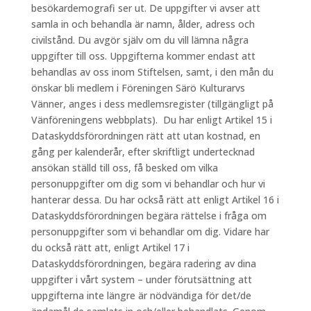
besökardemografi ser ut. De uppgifter vi avser att
samla in och behandla är namn, ålder, adress och
civilstånd. Du avgör själv om du vill lämna några
uppgifter till oss. Uppgifterna kommer endast att
behandlas av oss inom Stiftelsen, samt, i den mån du
önskar bli medlem i Föreningen Särö Kulturarvs
Vänner, anges i dess medlemsregister (tillgängligt på
Vänföreningens webbplats). Du har enligt Artikel 15 i
Dataskyddsförordningen rätt att utan kostnad, en
gång per kalenderår, efter skriftligt undertecknad
ansökan ställd till oss, få besked om vilka
personuppgifter om dig som vi behandlar och hur vi
hanterar dessa. Du har också rätt att enligt Artikel 16 i
Dataskyddsförordningen begära rättelse i fråga om
personuppgifter som vi behandlar om dig. Vidare har
du också rätt att, enligt Artikel 17 i
Dataskyddsförordningen, begära radering av dina
uppgifter i vårt system – under förutsättning att
uppgifterna inte längre är nödvändiga för det/de