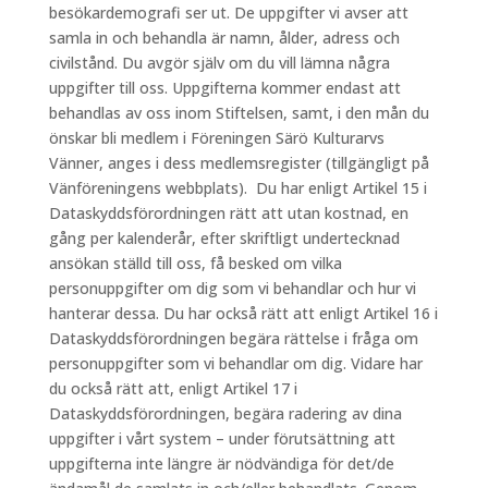
besökardemografi ser ut. De uppgifter vi avser att
samla in och behandla är namn, ålder, adress och
civilstånd. Du avgör själv om du vill lämna några
uppgifter till oss. Uppgifterna kommer endast att
behandlas av oss inom Stiftelsen, samt, i den mån du
önskar bli medlem i Föreningen Särö Kulturarvs
Vänner, anges i dess medlemsregister (tillgängligt på
Vänföreningens webbplats). Du har enligt Artikel 15 i
Dataskyddsförordningen rätt att utan kostnad, en
gång per kalenderår, efter skriftligt undertecknad
ansökan ställd till oss, få besked om vilka
personuppgifter om dig som vi behandlar och hur vi
hanterar dessa. Du har också rätt att enligt Artikel 16 i
Dataskyddsförordningen begära rättelse i fråga om
personuppgifter som vi behandlar om dig. Vidare har
du också rätt att, enligt Artikel 17 i
Dataskyddsförordningen, begära radering av dina
uppgifter i vårt system – under förutsättning att
uppgifterna inte längre är nödvändiga för det/de