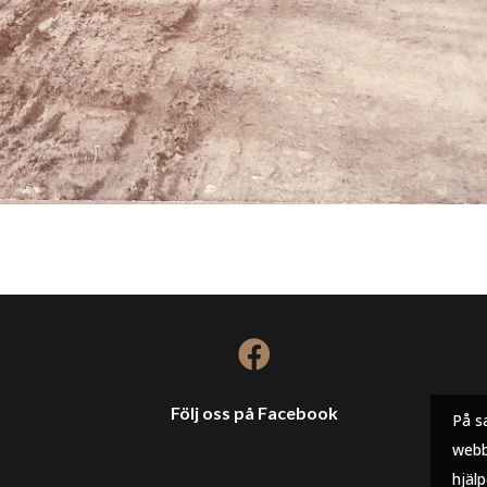

Följ oss på Facebook
På s
webb
hjäl