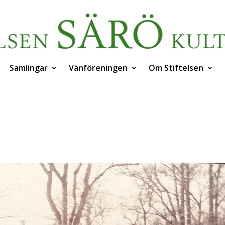
Samlingar
Vänföreningen
Om Stiftelsen