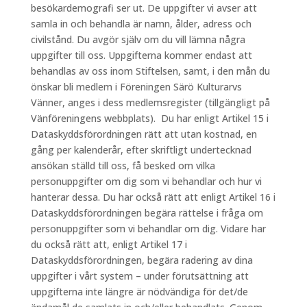
besökardemografi ser ut. De uppgifter vi avser att
samla in och behandla är namn, ålder, adress och
civilstånd. Du avgör själv om du vill lämna några
uppgifter till oss. Uppgifterna kommer endast att
behandlas av oss inom Stiftelsen, samt, i den mån du
önskar bli medlem i Föreningen Särö Kulturarvs
Vänner, anges i dess medlemsregister (tillgängligt på
Vänföreningens webbplats). Du har enligt Artikel 15 i
Dataskyddsförordningen rätt att utan kostnad, en
gång per kalenderår, efter skriftligt undertecknad
ansökan ställd till oss, få besked om vilka
personuppgifter om dig som vi behandlar och hur vi
hanterar dessa. Du har också rätt att enligt Artikel 16 i
Dataskyddsförordningen begära rättelse i fråga om
personuppgifter som vi behandlar om dig. Vidare har
du också rätt att, enligt Artikel 17 i
Dataskyddsförordningen, begära radering av dina
uppgifter i vårt system – under förutsättning att
uppgifterna inte längre är nödvändiga för det/de