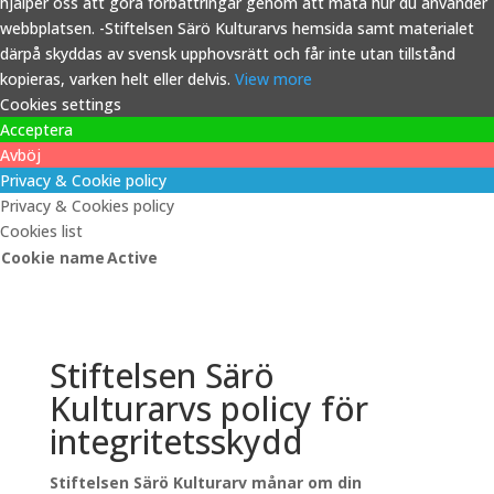
hjälper oss att göra förbättringar genom att mäta hur du använder
webbplatsen. -Stiftelsen Särö Kulturarvs hemsida samt materialet
därpå skyddas av svensk upphovsrätt och får inte utan tillstånd
kopieras, varken helt eller delvis.
View more
Cookies settings
Acceptera
Avböj
Privacy & Cookie policy
Privacy & Cookies policy
Cookies list
Cookie name
Active
Stiftelsen Särö
Kulturarvs policy för
integritetsskydd
Stiftelsen Särö Kulturarv månar om din