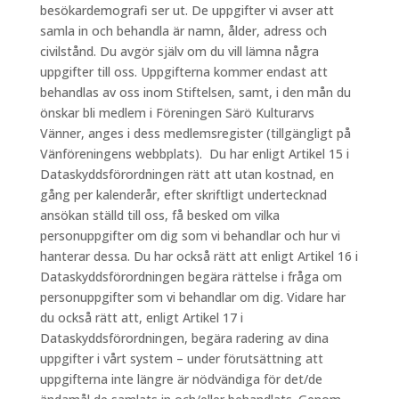
besökardemografi ser ut. De uppgifter vi avser att
samla in och behandla är namn, ålder, adress och
civilstånd. Du avgör själv om du vill lämna några
uppgifter till oss. Uppgifterna kommer endast att
behandlas av oss inom Stiftelsen, samt, i den mån du
önskar bli medlem i Föreningen Särö Kulturarvs
Vänner, anges i dess medlemsregister (tillgängligt på
Vänföreningens webbplats). Du har enligt Artikel 15 i
Dataskyddsförordningen rätt att utan kostnad, en
gång per kalenderår, efter skriftligt undertecknad
ansökan ställd till oss, få besked om vilka
personuppgifter om dig som vi behandlar och hur vi
hanterar dessa. Du har också rätt att enligt Artikel 16 i
Dataskyddsförordningen begära rättelse i fråga om
personuppgifter som vi behandlar om dig. Vidare har
du också rätt att, enligt Artikel 17 i
Dataskyddsförordningen, begära radering av dina
uppgifter i vårt system – under förutsättning att
uppgifterna inte längre är nödvändiga för det/de