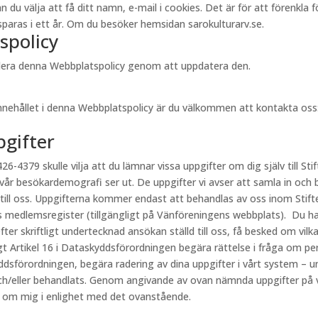
välja att få ditt namn, e-mail i cookies. Det är för att förenkla för 
aras i ett år. Om du besöker hemsidan sarokulturarv.se.
spolicy
videra denna Webbplatspolicy genom att uppdatera den.
innehållet i denna Webbplatspolicy är du välkommen att kontakta oss
pgifter
26-4379 skulle vilja att du lämnar vissa uppgifter om dig själv till Stif
 vår besökardemografi ser ut. De uppgifter vi avser att samla in och 
 till oss. Uppgifterna kommer endast att behandlas av oss inom Stift
s medlemsregister (tillgängligt på Vänföreningens webbplats). Du har
fter skriftligt undertecknad ansökan ställd till oss, få besked om vi
ligt Artikel 16 i Dataskyddsförordningen begära rättelse i fråga om p
kyddsförordningen, begära radering av dina uppgifter i vårt system – u
h/eller behandlats. Genom angivande av ovan nämnda uppgifter på vår
r om mig i enlighet med det ovanstående.