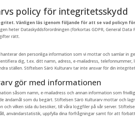
arvs policy för integritetsskydd
gritet. Vänligen läs igenom följande för att se vad policyn f
lagen heter Dataskyddsförordningen (förkortas GDPR, General Data Pr
fter rätt.
rv hanterar den personliga information som vi mottar och samlar in
entifiera dig, t.ex. ditt namn, adress, e-mailadress, telefonnummer, 
a ställen. Stiftelsen Särö Kulturarv tar inte ansvar för din integritet
urarv gör med informationen
ormation såsom namn, e-mailadress och annan information som frivill
e ändamål som du begärt. Stiftelsen Särö Kulturarv mottar och lagr
och vilken sida du besöker, till våra loggfiler på vår server. Stiftel
, användarstatistik, uppfylla dina förfrågningar samt för att förbättr