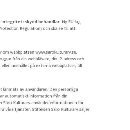
ör integritetsskydd behandlar.
Ny EU-lag
otection Regulation) och ska se till att
 genom webbplatsen www.sarokulturarv.se.
loggar från din webbläsare, din IP-adress och
 eller innehållet på externa webbplatser, till
igt lämnats av användaren. Den personliga
ar automatiskt information från din
sen Särö Kulturarv använder informationen för
a våra tjänster. Stiftelsen Särö Kulturarv säljer