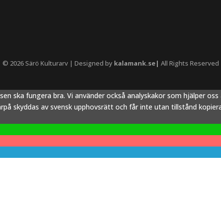
© 2026 Särö Kulturarv | Designed by
kalamank.se|
All Rights Reserved
tsen ska fungera bra. Vi använder också analyskakor som hjälper os
å skyddas av svensk upphovsrätt och får inte utan tillstånd kopieras,