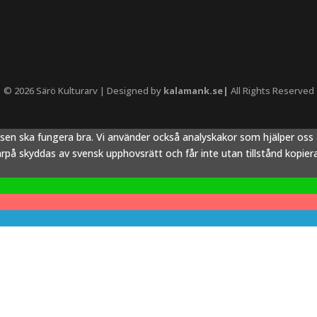
© 2026 Särö Kulturarv | Designed by
kalamank.se|
All Rights Reserved
tsen ska fungera bra. Vi använder också analyskakor som hjälper os
å skyddas av svensk upphovsrätt och får inte utan tillstånd kopieras,