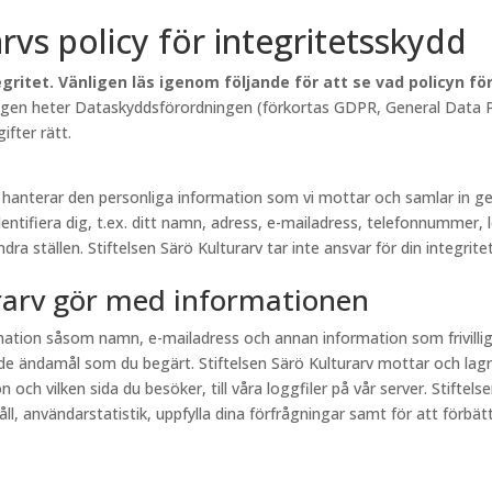
arvs policy för integritetsskydd
gritet. Vänligen läs igenom följande för att se vad policyn f
lagen heter Dataskyddsförordningen (förkortas GDPR, General Data Pr
fter rätt.
rv hanterar den personliga information som vi mottar och samlar in
entifiera dig, t.ex. ditt namn, adress, e-mailadress, telefonnummer, 
a ställen. Stiftelsen Särö Kulturarv tar inte ansvar för din integritet
urarv gör med informationen
ormation såsom namn, e-mailadress och annan information som frivill
e ändamål som du begärt. Stiftelsen Särö Kulturarv mottar och lagr
och vilken sida du besöker, till våra loggfiler på vår server. Stiftel
, användarstatistik, uppfylla dina förfrågningar samt för att förbättr