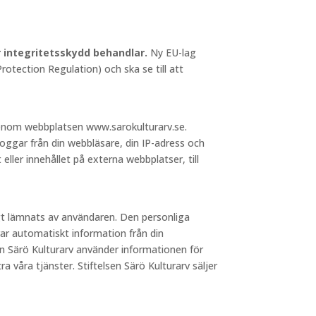
ör integritetsskydd behandlar.
Ny EU-lag
otection Regulation) och ska se till att
 genom webbplatsen www.sarokulturarv.se.
loggar från din webbläsare, din IP-adress och
 eller innehållet på externa webbplatser, till
igt lämnats av användaren. Den personliga
ar automatiskt information från din
sen Särö Kulturarv använder informationen för
a våra tjänster. Stiftelsen Särö Kulturarv säljer