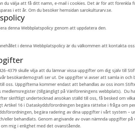
välja att få ditt namn, e-mail i cookies. Det är för att förenkla för 
aras i ett år. Om du besöker hemsidan sarokulturarv.se.
spolicy
videra denna Webbplatspolicy genom att uppdatera den.
innehållet i denna Webbplatspolicy är du välkommen att kontakta oss
pgifter
26-4379 skulle vilja att du lämnar vissa uppgifter om dig själv till Stif
 vår besökardemografi ser ut. De uppgifter vi avser att samla in och 
 till oss. Uppgifterna kommer endast att behandlas av oss inom Stift
s medlemsregister (tillgängligt på Vänföreningens webbplats). Du har
fter skriftligt undertecknad ansökan ställd till oss, få besked om vi
ligt Artikel 16 i Dataskyddsförordningen begära rättelse i fråga om p
kyddsförordningen, begära radering av dina uppgifter i vårt system – u
h/eller behandlats. Genom angivande av ovan nämnda uppgifter på vår
r om mig i enlighet med det ovanstående.