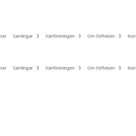
lser
Samlingar
Vänföreningen
Om Stiftelsen
Kon
lser
Samlingar
Vänföreningen
Om Stiftelsen
Kon