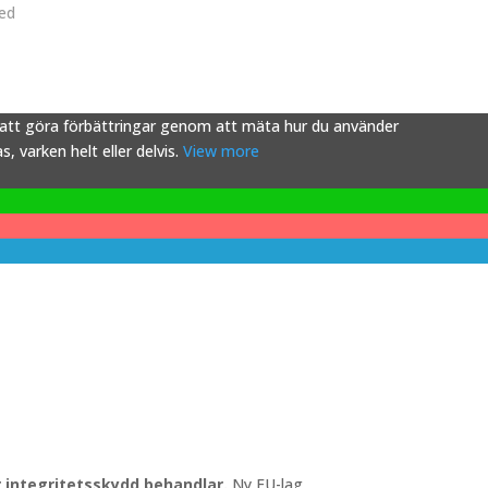
ved
s att göra förbättringar genom att mäta hur du använder
 varken helt eller delvis.
View more
ör integritetsskydd behandlar.
Ny EU-lag