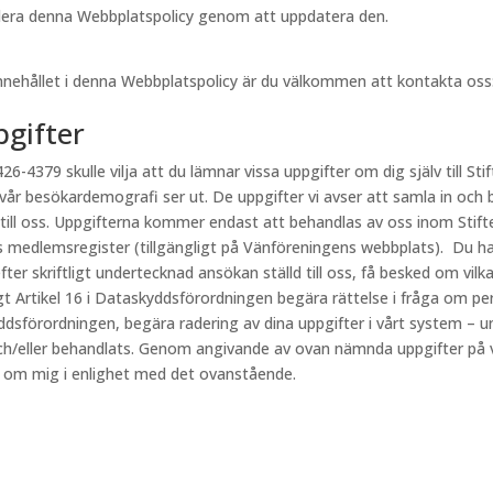
videra denna Webbplatspolicy genom att uppdatera den.
innehållet i denna Webbplatspolicy är du välkommen att kontakta oss
pgifter
26-4379 skulle vilja att du lämnar vissa uppgifter om dig själv till Stif
 vår besökardemografi ser ut. De uppgifter vi avser att samla in och 
 till oss. Uppgifterna kommer endast att behandlas av oss inom Stift
s medlemsregister (tillgängligt på Vänföreningens webbplats). Du har
fter skriftligt undertecknad ansökan ställd till oss, få besked om vi
ligt Artikel 16 i Dataskyddsförordningen begära rättelse i fråga om p
kyddsförordningen, begära radering av dina uppgifter i vårt system – u
h/eller behandlats. Genom angivande av ovan nämnda uppgifter på vår
r om mig i enlighet med det ovanstående.