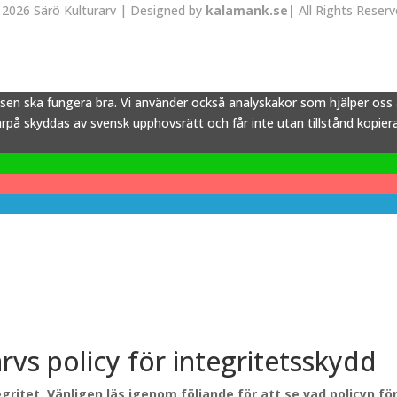
2026 Särö Kulturarv | Designed by
kalamank.se|
All Rights Reser
tsen ska fungera bra. Vi använder också analyskakor som hjälper os
å skyddas av svensk upphovsrätt och får inte utan tillstånd kopieras,
arvs policy för integritetsskydd
gritet. Vänligen läs igenom följande för att se vad policyn f