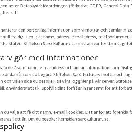
lagen heter Dataskyddsförordningen (förkortas GDPR, General Data Pr
fter rätt.
rv hanterar den personliga information som vi mottar och samlar in
entifiera dig, t.ex. ditt namn, adress, e-mailadress, telefonnummer, 
a ställen. Stiftelsen Särö Kulturarv tar inte ansvar för din integritet
urarv gör med informationen
ormation såsom namn, e-mailadress och annan information som frivill
e ändamål som du begärt. Stiftelsen Särö Kulturarv mottar och lagr
och vilken sida du besöker, till våra loggfiler på vår server. Stiftel
, användarstatistik, uppfylla dina förfrågningar samt för att förbättr
välja att få ditt namn, e-mail i cookies. Det är för att förenkla för 
aras i ett år. Om du besöker hemsidan sarokulturarv.se.
spolicy