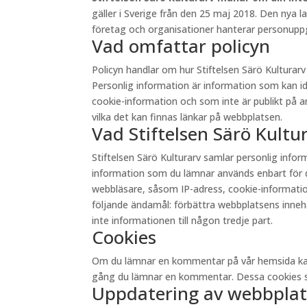
gäller i Sverige från den 25 maj 2018. Den nya 
företag och organisationer hanterar personuppgi
Vad omfattar policyn
Policyn handlar om hur Stiftelsen Särö Kultura
Personlig information är information som kan id
cookie-information och som inte är publikt på andr
vilka det kan finnas länkar på webbplatsen.
Vad Stiftelsen Särö Kult
Stiftelsen Särö Kulturarv samlar personlig inf
information som du lämnar används enbart för d
webbläsare, såsom IP-adress, cookie-information 
följande ändamål: förbättra webbplatsens innehåll
inte informationen till någon tredje part.
Cookies
Om du lämnar en kommentar på vår hemsida kan du 
gång du lämnar en kommentar. Dessa cookies sp
Uppdatering av webbplat