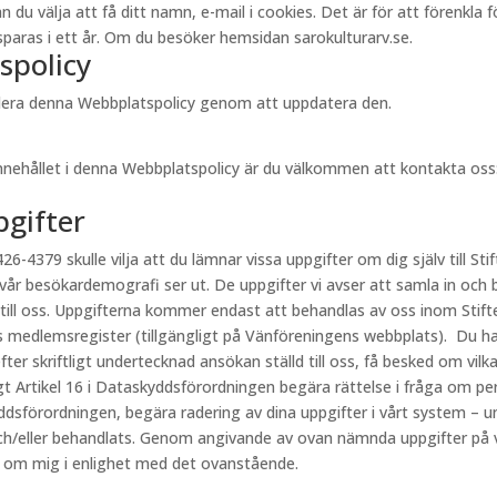
välja att få ditt namn, e-mail i cookies. Det är för att förenkla för 
aras i ett år. Om du besöker hemsidan sarokulturarv.se.
spolicy
videra denna Webbplatspolicy genom att uppdatera den.
innehållet i denna Webbplatspolicy är du välkommen att kontakta oss
pgifter
26-4379 skulle vilja att du lämnar vissa uppgifter om dig själv till Stif
 vår besökardemografi ser ut. De uppgifter vi avser att samla in och 
 till oss. Uppgifterna kommer endast att behandlas av oss inom Stift
s medlemsregister (tillgängligt på Vänföreningens webbplats). Du har
fter skriftligt undertecknad ansökan ställd till oss, få besked om vi
ligt Artikel 16 i Dataskyddsförordningen begära rättelse i fråga om p
kyddsförordningen, begära radering av dina uppgifter i vårt system – u
h/eller behandlats. Genom angivande av ovan nämnda uppgifter på vår
r om mig i enlighet med det ovanstående.