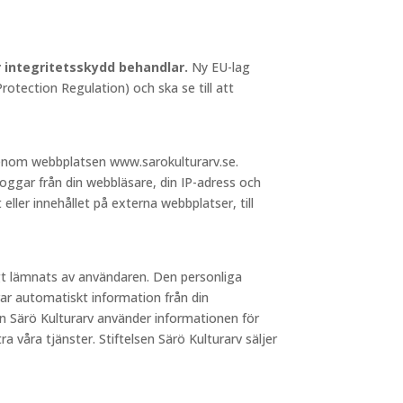
ör integritetsskydd behandlar.
Ny EU-lag
otection Regulation) och ska se till att
 genom webbplatsen www.sarokulturarv.se.
loggar från din webbläsare, din IP-adress och
 eller innehållet på externa webbplatser, till
igt lämnats av användaren. Den personliga
ar automatiskt information från din
sen Särö Kulturarv använder informationen för
a våra tjänster. Stiftelsen Särö Kulturarv säljer