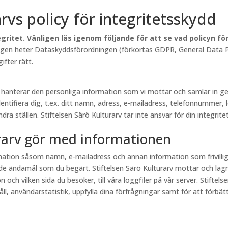
arvs policy för integritetsskydd
gritet. Vänligen läs igenom följande för att se vad policyn f
lagen heter Dataskyddsförordningen (förkortas GDPR, General Data Pr
fter rätt.
rv hanterar den personliga information som vi mottar och samlar in
entifiera dig, t.ex. ditt namn, adress, e-mailadress, telefonnummer, 
a ställen. Stiftelsen Särö Kulturarv tar inte ansvar för din integritet
urarv gör med informationen
ormation såsom namn, e-mailadress och annan information som frivill
e ändamål som du begärt. Stiftelsen Särö Kulturarv mottar och lagr
och vilken sida du besöker, till våra loggfiler på vår server. Stiftel
, användarstatistik, uppfylla dina förfrågningar samt för att förbättr