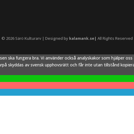
© 2026 Särö Kulturarv | Designed by
kalamank.se|
All Rights Reserved
tsen ska fungera bra. Vi använder också analyskakor som hjälper os
å skyddas av svensk upphovsrätt och får inte utan tillstånd kopieras,