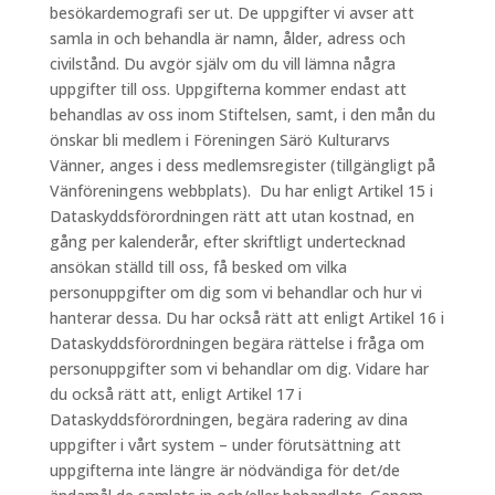
besökardemografi ser ut. De uppgifter vi avser att
samla in och behandla är namn, ålder, adress och
civilstånd. Du avgör själv om du vill lämna några
uppgifter till oss. Uppgifterna kommer endast att
behandlas av oss inom Stiftelsen, samt, i den mån du
önskar bli medlem i Föreningen Särö Kulturarvs
Vänner, anges i dess medlemsregister (tillgängligt på
Vänföreningens webbplats). Du har enligt Artikel 15 i
Dataskyddsförordningen rätt att utan kostnad, en
gång per kalenderår, efter skriftligt undertecknad
ansökan ställd till oss, få besked om vilka
personuppgifter om dig som vi behandlar och hur vi
hanterar dessa. Du har också rätt att enligt Artikel 16 i
Dataskyddsförordningen begära rättelse i fråga om
personuppgifter som vi behandlar om dig. Vidare har
du också rätt att, enligt Artikel 17 i
Dataskyddsförordningen, begära radering av dina
uppgifter i vårt system – under förutsättning att
uppgifterna inte längre är nödvändiga för det/de