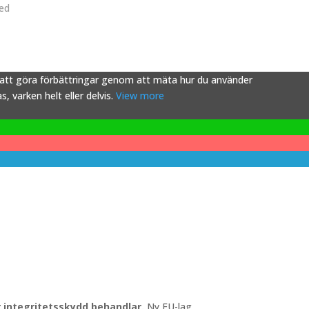
ved
s att göra förbättringar genom att mäta hur du använder
 varken helt eller delvis.
View more
ör integritetsskydd behandlar.
Ny EU-lag