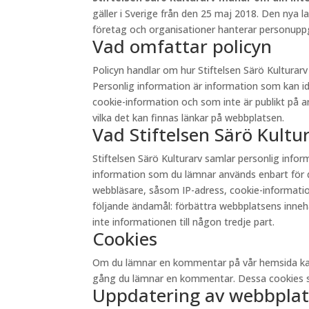
gäller i Sverige från den 25 maj 2018. Den nya 
företag och organisationer hanterar personuppgi
Vad omfattar policyn
Policyn handlar om hur Stiftelsen Särö Kultura
Personlig information är information som kan id
cookie-information och som inte är publikt på andr
vilka det kan finnas länkar på webbplatsen.
Vad Stiftelsen Särö Kult
Stiftelsen Särö Kulturarv samlar personlig inf
information som du lämnar används enbart för d
webbläsare, såsom IP-adress, cookie-information 
följande ändamål: förbättra webbplatsens innehåll
inte informationen till någon tredje part.
Cookies
Om du lämnar en kommentar på vår hemsida kan du 
gång du lämnar en kommentar. Dessa cookies sp
Uppdatering av webbplat