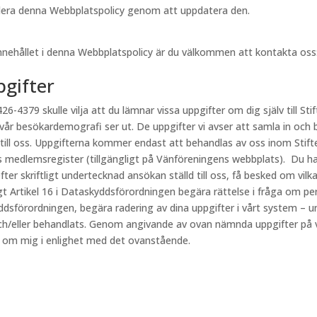
videra denna Webbplatspolicy genom att uppdatera den.
innehållet i denna Webbplatspolicy är du välkommen att kontakta oss
pgifter
26-4379 skulle vilja att du lämnar vissa uppgifter om dig själv till Stif
 vår besökardemografi ser ut. De uppgifter vi avser att samla in och 
 till oss. Uppgifterna kommer endast att behandlas av oss inom Stift
s medlemsregister (tillgängligt på Vänföreningens webbplats). Du har
fter skriftligt undertecknad ansökan ställd till oss, få besked om vi
ligt Artikel 16 i Dataskyddsförordningen begära rättelse i fråga om p
kyddsförordningen, begära radering av dina uppgifter i vårt system – u
h/eller behandlats. Genom angivande av ovan nämnda uppgifter på vår
r om mig i enlighet med det ovanstående.