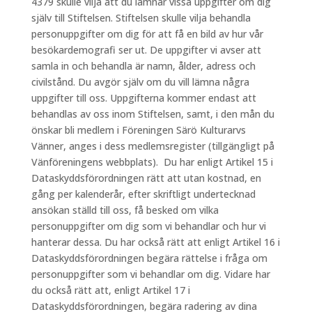
4379 skulle vilja att du lämnar vissa uppgifter om dig
själv till Stiftelsen. Stiftelsen skulle vilja behandla
personuppgifter om dig för att få en bild av hur vår
besökardemografi ser ut. De uppgifter vi avser att
samla in och behandla är namn, ålder, adress och
civilstånd. Du avgör själv om du vill lämna några
uppgifter till oss. Uppgifterna kommer endast att
behandlas av oss inom Stiftelsen, samt, i den mån du
önskar bli medlem i Föreningen Särö Kulturarvs
Vänner, anges i dess medlemsregister (tillgängligt på
Vänföreningens webbplats). Du har enligt Artikel 15 i
Dataskyddsförordningen rätt att utan kostnad, en
gång per kalenderår, efter skriftligt undertecknad
ansökan ställd till oss, få besked om vilka
personuppgifter om dig som vi behandlar och hur vi
hanterar dessa. Du har också rätt att enligt Artikel 16 i
Dataskyddsförordningen begära rättelse i fråga om
personuppgifter som vi behandlar om dig. Vidare har
du också rätt att, enligt Artikel 17 i
Dataskyddsförordningen, begära radering av dina