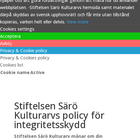
hjälper oss att göra förbättringar genom att mäta hur du använder
webbplatsen. -Stiftelsen Särö Kulturarvs hemsida samt materialet
därpå skyddas av svensk upphovsrätt och får inte utan tillstånd
kopieras, varken helt eller delvis.
View more
Cookies settings
Acceptera
Avböj
Privacy & Cookie policy
Privacy & Cookies policy
Cookies list
Cookie name
Active
Stiftelsen Särö
Kulturarvs policy för
integritetsskydd
Stiftelsen Särö Kulturarv månar om din