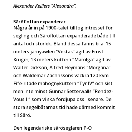
Alexander Keillers ”Alexandra”.
Säröflottan expanderar
Några år in på 1900-talet tilltog intresset för
segling och Säröflottan expanderade både till
antal och storlek. Bland dessa fanns bl.a. 15
meters järnyawlen ”Vestas” ägd av Ernst
Kruger, 13 meters kuttern ”Marolga” ägd av
Walter Dickson, Alfred Heymans ”Morgana”
och Waldemar Zachrissons vackra 120 kvm
Fife-ritade mahognykuttern ”Tyr IV” och sist
men inte minst Gunnar Setterwalls ”Rendez-
Vous II” som vi ska fördjupa oss i senare. De
stora segelbåtarnas tid hade därmed kommit
till Särö.
Den legendariske säröseglaren P-O