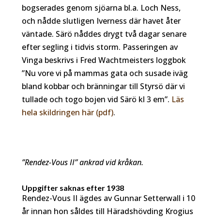
bogserades genom sjöarna bl.a. Loch Ness,
och nådde slutligen Iverness där havet åter
väntade. Särö nåddes drygt två dagar senare
efter segling i tidvis storm. Passeringen av
Vinga beskrivs i Fred Wachtmeisters loggbok
”Nu vore vi på mammas gata och susade iväg
bland kobbar och bränningar till Styrsö där vi
tullade och togo bojen vid Särö kl 3 em”.
Läs
hela skildringen här (pdf)
.
”Rendez-Vous II” ankrad vid kråkan.
Uppgifter saknas efter 1938
Rendez-Vous II ägdes av Gunnar Setterwall i 10
år innan hon såldes till Häradshövding Krogius