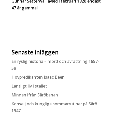
Gunnar Setterwall avled i februari 1928 endast
47 år gammal
Senaste inläggen
En ryslig historia – mord och avrättning 1857-
58
Hovpredikanten Isaac Béen
Lantligt liv i stallet
Minnen ifrån Säröbanan
Konselj och kungliga sommarrutiner på Särö
1947