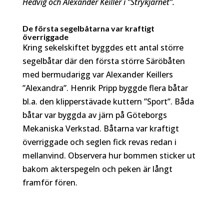
Hedvig och Alexander Keiller i ”Strykjärnet”.
De första segelbåtarna var kraftigt
överriggade
Kring sekelskiftet byggdes ett antal större
segelbåtar där den första större Säröbåten
med bermudarigg var Alexander Keillers
”Alexandra”. Henrik Pripp byggde flera båtar
bl.a. den klipperstävade kuttern ”Sport”. Båda
båtar var byggda av järn på Göteborgs
Mekaniska Verkstad. Båtarna var kraftigt
överriggade och seglen fick revas redan i
mellanvind. Observera hur bommen sticker ut
bakom akterspegeln och peken är långt
framför fören.