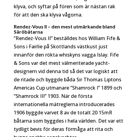
klyva, och syftar på fören som är nästan rak
för att den ska klyva vågorna.
Rendez-Vous II – den mest utmärkande bland
Säröbåtarna
”Rendez-Vous II” beställdes hos William Fife &
Sons i Fairlie på Skottlands västkust just
innanför den rökta whiskyns vagga Islay. Fife
& Sons var det mest välmeriterade yacht-
designern vid denna tid så det var logiskt att
de ritade och byggde båda Sir Thomas Liptons
Americas Cup utmanare ”Shamrock I” 1899 och
”Shamrock III” 1903. När de första
internationella mätreglerna introducerades
1906 byggde varvet 8 av de totalt 20 15mR
båtarna som byggdes i hela världen. Det var ett
tydligt bevis för deras förmåga att rita och