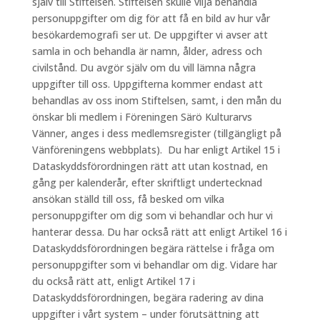
själv till Stiftelsen. Stiftelsen skulle vilja behandla
personuppgifter om dig för att få en bild av hur vår
besökardemografi ser ut. De uppgifter vi avser att
samla in och behandla är namn, ålder, adress och
civilstånd. Du avgör själv om du vill lämna några
uppgifter till oss. Uppgifterna kommer endast att
behandlas av oss inom Stiftelsen, samt, i den mån du
önskar bli medlem i Föreningen Särö Kulturarvs
Vänner, anges i dess medlemsregister (tillgängligt på
Vänföreningens webbplats). Du har enligt Artikel 15 i
Dataskyddsförordningen rätt att utan kostnad, en
gång per kalenderår, efter skriftligt undertecknad
ansökan ställd till oss, få besked om vilka
personuppgifter om dig som vi behandlar och hur vi
hanterar dessa. Du har också rätt att enligt Artikel 16 i
Dataskyddsförordningen begära rättelse i fråga om
personuppgifter som vi behandlar om dig. Vidare har
du också rätt att, enligt Artikel 17 i
Dataskyddsförordningen, begära radering av dina
uppgifter i vårt system – under förutsättning att