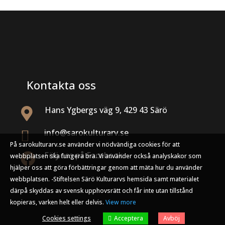
Kontakta oss
Hans Ygbergs väg 9, 429 43 Särö

info@sarokulturarv.se

På sarokulturarv.se använder vi nödvändiga cookies för att
Följ oss på Facebook

webbplatsen ska fungera bra. Vi använder också analyskakor som
hjälper oss att göra förbättringar genom att mäta hur du använder
webbplatsen. -Stiftelsen Särö Kulturarvs hemsida samt materialet
därpå skyddas av svensk upphovsrätt och får inte utan tillstånd
kopieras, varken helt eller delvis.
View more
Acceptera
Cookies settings
Avböj