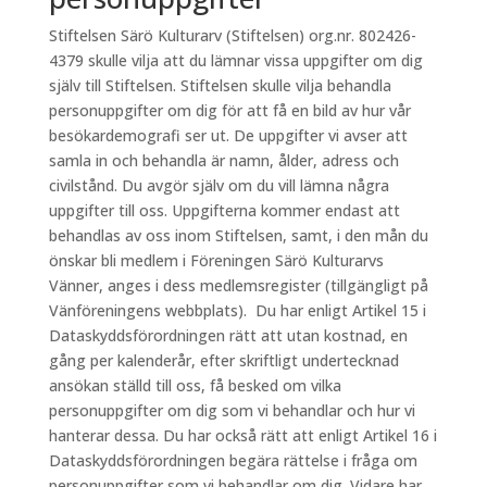
Stiftelsen Särö Kulturarv (Stiftelsen) org.nr. 802426-
4379 skulle vilja att du lämnar vissa uppgifter om dig
själv till Stiftelsen. Stiftelsen skulle vilja behandla
personuppgifter om dig för att få en bild av hur vår
besökardemografi ser ut. De uppgifter vi avser att
samla in och behandla är namn, ålder, adress och
civilstånd. Du avgör själv om du vill lämna några
uppgifter till oss. Uppgifterna kommer endast att
behandlas av oss inom Stiftelsen, samt, i den mån du
önskar bli medlem i Föreningen Särö Kulturarvs
Vänner, anges i dess medlemsregister (tillgängligt på
Vänföreningens webbplats). Du har enligt Artikel 15 i
Dataskyddsförordningen rätt att utan kostnad, en
gång per kalenderår, efter skriftligt undertecknad
ansökan ställd till oss, få besked om vilka
personuppgifter om dig som vi behandlar och hur vi
hanterar dessa. Du har också rätt att enligt Artikel 16 i
Dataskyddsförordningen begära rättelse i fråga om
personuppgifter som vi behandlar om dig. Vidare har