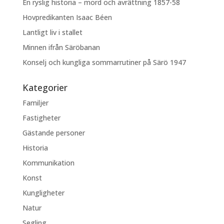
En ryslig historia – mord och avrättning 1857-58
Hovpredikanten Isaac Béen
Lantligt liv i stallet
Minnen ifrån Säröbanan
Konselj och kungliga sommarrutiner på Särö 1947
Kategorier
Familjer
Fastigheter
Gästande personer
Historia
Kommunikation
Konst
Kungligheter
Natur
Segling