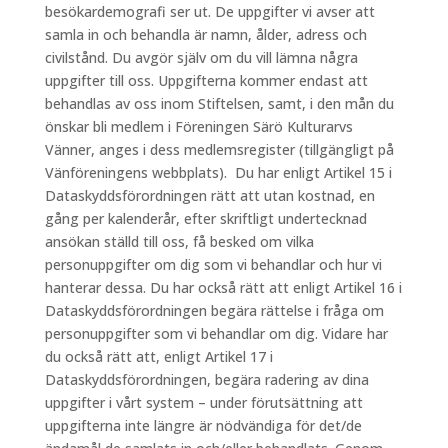
besökardemografi ser ut. De uppgifter vi avser att
samla in och behandla är namn, ålder, adress och
civilstånd. Du avgör själv om du vill lämna några
uppgifter till oss. Uppgifterna kommer endast att
behandlas av oss inom Stiftelsen, samt, i den mån du
önskar bli medlem i Föreningen Särö Kulturarvs
Vänner, anges i dess medlemsregister (tillgängligt på
Vänföreningens webbplats). Du har enligt Artikel 15 i
Dataskyddsförordningen rätt att utan kostnad, en
gång per kalenderår, efter skriftligt undertecknad
ansökan ställd till oss, få besked om vilka
personuppgifter om dig som vi behandlar och hur vi
hanterar dessa. Du har också rätt att enligt Artikel 16 i
Dataskyddsförordningen begära rättelse i fråga om
personuppgifter som vi behandlar om dig. Vidare har
du också rätt att, enligt Artikel 17 i
Dataskyddsförordningen, begära radering av dina
uppgifter i vårt system – under förutsättning att
uppgifterna inte längre är nödvändiga för det/de