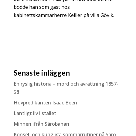
bodde han som gäst hos
kabinettskammarherre Keiller på villa Gövik.
Senaste inläggen
En ryslig historia – mord och avrättning 1857-
58
Hovpredikanten Isaac Béen
Lantligt liv i stallet
Minnen ifrån Säröbanan
Konselj och kungliga sommarrutiner på Särö