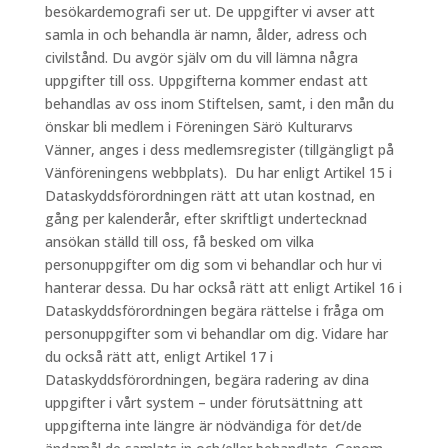
besökardemografi ser ut. De uppgifter vi avser att
samla in och behandla är namn, ålder, adress och
civilstånd. Du avgör själv om du vill lämna några
uppgifter till oss. Uppgifterna kommer endast att
behandlas av oss inom Stiftelsen, samt, i den mån du
önskar bli medlem i Föreningen Särö Kulturarvs
Vänner, anges i dess medlemsregister (tillgängligt på
Vänföreningens webbplats). Du har enligt Artikel 15 i
Dataskyddsförordningen rätt att utan kostnad, en
gång per kalenderår, efter skriftligt undertecknad
ansökan ställd till oss, få besked om vilka
personuppgifter om dig som vi behandlar och hur vi
hanterar dessa. Du har också rätt att enligt Artikel 16 i
Dataskyddsförordningen begära rättelse i fråga om
personuppgifter som vi behandlar om dig. Vidare har
du också rätt att, enligt Artikel 17 i
Dataskyddsförordningen, begära radering av dina
uppgifter i vårt system – under förutsättning att
uppgifterna inte längre är nödvändiga för det/de