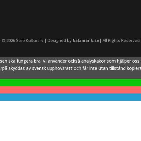
© 2026 Särö Kulturarv | Designed by
kalamank.se|
All Rights Reserved
tsen ska fungera bra. Vi använder också analyskakor som hjälper os
å skyddas av svensk upphovsrätt och får inte utan tillstånd kopieras,