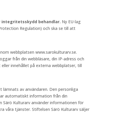
ör integritetsskydd behandlar.
Ny EU-lag
otection Regulation) och ska se till att
 genom webbplatsen www.sarokulturarv.se.
loggar från din webbläsare, din IP-adress och
 eller innehållet på externa webbplatser, till
igt lämnats av användaren. Den personliga
ar automatiskt information från din
sen Särö Kulturarv använder informationen för
a våra tjänster. Stiftelsen Särö Kulturarv säljer