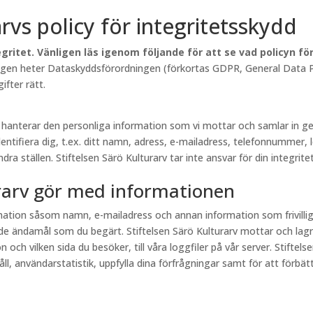
arvs policy för integritetsskydd
gritet. Vänligen läs igenom följande för att se vad policyn f
lagen heter Dataskyddsförordningen (förkortas GDPR, General Data Pr
fter rätt.
rv hanterar den personliga information som vi mottar och samlar in
entifiera dig, t.ex. ditt namn, adress, e-mailadress, telefonnummer, 
a ställen. Stiftelsen Särö Kulturarv tar inte ansvar för din integritet
urarv gör med informationen
ormation såsom namn, e-mailadress och annan information som frivill
e ändamål som du begärt. Stiftelsen Särö Kulturarv mottar och lagr
och vilken sida du besöker, till våra loggfiler på vår server. Stiftel
, användarstatistik, uppfylla dina förfrågningar samt för att förbättr