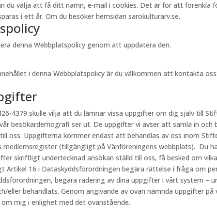
välja att få ditt namn, e-mail i cookies. Det är för att förenkla för 
aras i ett år. Om du besöker hemsidan sarokulturarv.se.
spolicy
videra denna Webbplatspolicy genom att uppdatera den.
innehållet i denna Webbplatspolicy är du välkommen att kontakta oss
pgifter
26-4379 skulle vilja att du lämnar vissa uppgifter om dig själv till Stif
 vår besökardemografi ser ut. De uppgifter vi avser att samla in och 
 till oss. Uppgifterna kommer endast att behandlas av oss inom Stift
s medlemsregister (tillgängligt på Vänföreningens webbplats). Du har
fter skriftligt undertecknad ansökan ställd till oss, få besked om vi
ligt Artikel 16 i Dataskyddsförordningen begära rättelse i fråga om p
kyddsförordningen, begära radering av dina uppgifter i vårt system – u
h/eller behandlats. Genom angivande av ovan nämnda uppgifter på vår
r om mig i enlighet med det ovanstående.