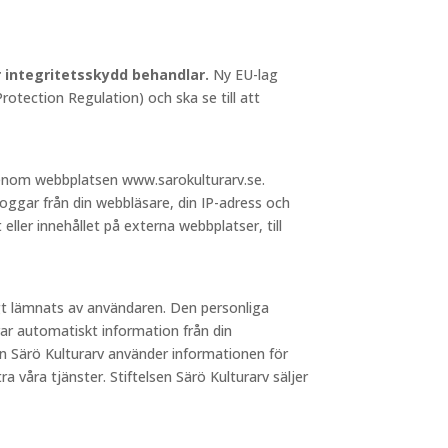
ör integritetsskydd behandlar.
Ny EU-lag
otection Regulation) och ska se till att
 genom webbplatsen www.sarokulturarv.se.
loggar från din webbläsare, din IP-adress och
 eller innehållet på externa webbplatser, till
igt lämnats av användaren. Den personliga
ar automatiskt information från din
sen Särö Kulturarv använder informationen för
a våra tjänster. Stiftelsen Särö Kulturarv säljer