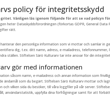
arvs policy för integritetsskydd
gritet. Vänligen läs igenom följande för att se vad policyn f
lagen heter Dataskyddsförordningen (förkortas GDPR, General Data Pr
fter rätt.
rv hanterar den personliga information som vi mottar och samlar in
entifiera dig, t.ex. ditt namn, adress, e-mailadress, telefonnummer, 
a ställen. Stiftelsen Särö Kulturarv tar inte ansvar för din integritet
urarv gör med informationen
ormation såsom namn, e-mailadress och annan information som frivill
e ändamål som du begärt. Stiftelsen Särö Kulturarv mottar och lagr
och vilken sida du besöker, till våra loggfiler på vår server. Stiftel
, användarstatistik, uppfylla dina förfrågningar samt för att förbättr