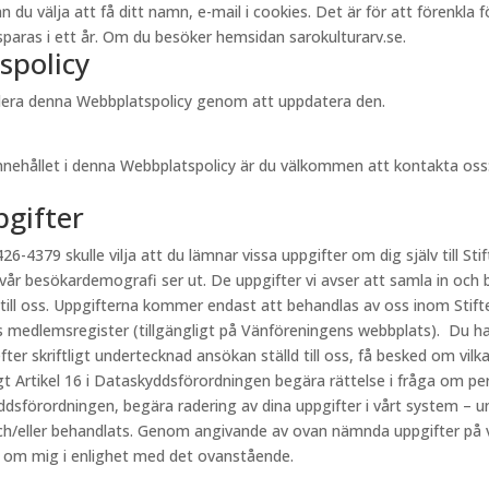
välja att få ditt namn, e-mail i cookies. Det är för att förenkla för 
aras i ett år. Om du besöker hemsidan sarokulturarv.se.
spolicy
videra denna Webbplatspolicy genom att uppdatera den.
innehållet i denna Webbplatspolicy är du välkommen att kontakta oss
pgifter
26-4379 skulle vilja att du lämnar vissa uppgifter om dig själv till Stif
 vår besökardemografi ser ut. De uppgifter vi avser att samla in och 
 till oss. Uppgifterna kommer endast att behandlas av oss inom Stift
s medlemsregister (tillgängligt på Vänföreningens webbplats). Du har
fter skriftligt undertecknad ansökan ställd till oss, få besked om vi
ligt Artikel 16 i Dataskyddsförordningen begära rättelse i fråga om p
kyddsförordningen, begära radering av dina uppgifter i vårt system – u
h/eller behandlats. Genom angivande av ovan nämnda uppgifter på vår
r om mig i enlighet med det ovanstående.