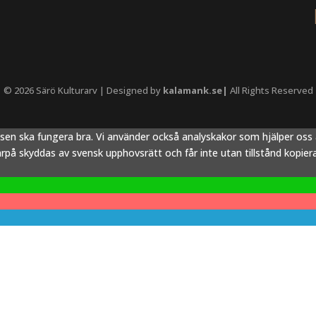
© 2026 Särö Kulturarv | Designed by
kalamank.se|
All Rights Reserved
tsen ska fungera bra. Vi använder också analyskakor som hjälper os
å skyddas av svensk upphovsrätt och får inte utan tillstånd kopieras,