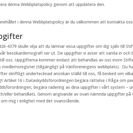
videra denna Webbplatspolicy genom att uppdatera den.
innehållet i denna Webbplatspolicy är du välkommen att kontakta oss
pgifter
26-4379 skulle vilja att du lämnar vissa uppgifter om dig själv till Stif
 vår besökardemografi ser ut. De uppgifter vi avser att samla in och 
 till oss. Uppgifterna kommer endast att behandlas av oss inom Stift
s medlemsregister (tillgängligt på Vänföreningens webbplats). Du har
fter skriftligt undertecknad ansökan ställd till oss, få besked om vi
ligt Artikel 16 i Dataskyddsförordningen begära rättelse i fråga om p
kyddsförordningen, begära radering av dina uppgifter i vårt system – u
h/eller behandlats. Genom angivande av ovan nämnda uppgifter på vår
r om mig i enlighet med det ovanstående.