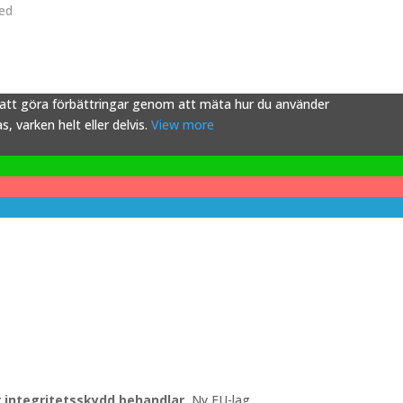
ved
s att göra förbättringar genom att mäta hur du använder
 varken helt eller delvis.
View more
ör integritetsskydd behandlar.
Ny EU-lag