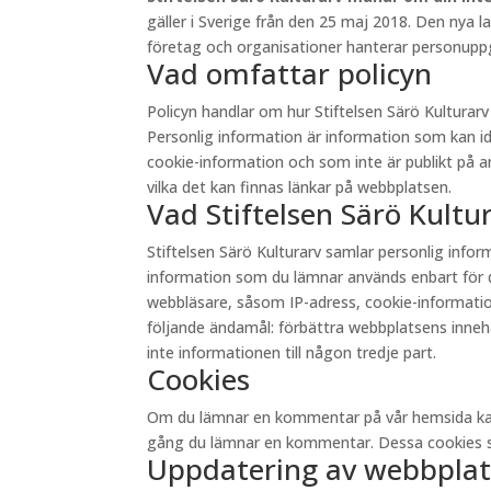
gäller i Sverige från den 25 maj 2018. Den nya 
företag och organisationer hanterar personuppgi
Vad omfattar policyn
Policyn handlar om hur Stiftelsen Särö Kultura
Personlig information är information som kan id
cookie-information och som inte är publikt på andr
vilka det kan finnas länkar på webbplatsen.
Vad Stiftelsen Särö Kult
Stiftelsen Särö Kulturarv samlar personlig inf
information som du lämnar används enbart för d
webbläsare, såsom IP-adress, cookie-information 
följande ändamål: förbättra webbplatsens innehåll
inte informationen till någon tredje part.
Cookies
Om du lämnar en kommentar på vår hemsida kan du 
gång du lämnar en kommentar. Dessa cookies sp
Uppdatering av webbplat