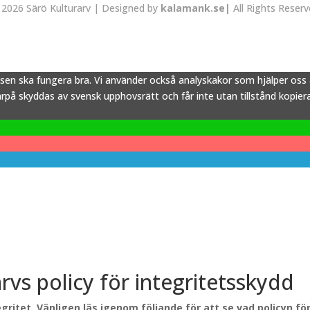
2026 Särö Kulturarv | Designed by
kalamank.se|
All Rights Reser
tsen ska fungera bra. Vi använder också analyskakor som hjälper os
å skyddas av svensk upphovsrätt och får inte utan tillstånd kopieras,
arvs policy för integritetsskydd
gritet. Vänligen läs igenom följande för att se vad policyn f