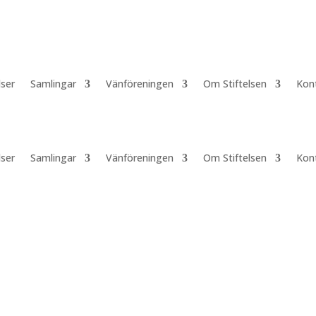
lser
Samlingar
Vänföreningen
Om Stiftelsen
Kon
lser
Samlingar
Vänföreningen
Om Stiftelsen
Kon