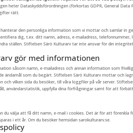
lagen heter Dataskyddsförordningen (förkortas GDPR, General Data Pr
fter rätt.
rv hanterar den personliga information som vi mottar och samlar in
entifiera dig, t.ex. ditt namn, adress, e-mailadress, telefonnummer, 
a ställen. Stiftelsen Särö Kulturarv tar inte ansvar för din integritet
urarv gör med informationen
ormation såsom namn, e-mailadress och annan information som frivill
e ändamål som du begärt. Stiftelsen Särö Kulturarv mottar och lagr
och vilken sida du besöker, till våra loggfiler på vår server. Stiftel
, användarstatistik, uppfylla dina förfrågningar samt för att förbättr
välja att få ditt namn, e-mail i cookies. Det är för att förenkla för 
aras i ett år. Om du besöker hemsidan sarokulturarv.se.
spolicy