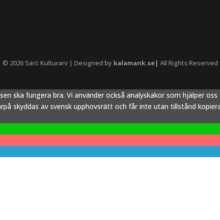
© 2026 Särö Kulturarv | Designed by
kalamank.se|
All Rights Reserved
tsen ska fungera bra. Vi använder också analyskakor som hjälper os
å skyddas av svensk upphovsrätt och får inte utan tillstånd kopieras,