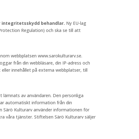
ör integritetsskydd behandlar.
Ny EU-lag
otection Regulation) och ska se till att
 genom webbplatsen www.sarokulturarv.se.
loggar från din webbläsare, din IP-adress och
 eller innehållet på externa webbplatser, till
igt lämnats av användaren. Den personliga
ar automatiskt information från din
sen Särö Kulturarv använder informationen för
a våra tjänster. Stiftelsen Särö Kulturarv säljer