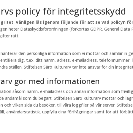
arvs policy för integritetsskydd
gritet. Vänligen läs igenom följande för att se vad policyn f
lagen heter Dataskyddsförordningen (förkortas GDPR, General Data Pr
fter rätt.
rv hanterar den personliga information som vi mottar och samlar in
entifiera dig, t.ex. ditt namn, adress, e-mailadress, telefonnummer, 
a ställen. Stiftelsen Särö Kulturarv tar inte ansvar för din integritet
urarv gör med informationen
ormation såsom namn, e-mailadress och annan information som frivill
e ändamål som du begärt. Stiftelsen Särö Kulturarv mottar och lagr
och vilken sida du besöker, till våra loggfiler på vår server. Stiftel
, användarstatistik, uppfylla dina förfrågningar samt för att förbättr