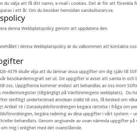
välja att få ditt namn, e-mail i cookies. Det är för att förenkla för 
aras i ett år. Om du besöker hemsidan sarokulturarv.se.
spolicy
videra denna Webbplatspolicy genom att uppdatera den.
innehållet i denna Webbplatspolicy är du välkommen att kontakta oss
pgifter
26-4379 skulle vilja att du lämnar vissa uppgifter om dig själv till Stif
 vår besökardemografi ser ut. De uppgifter vi avser att samla in och 
 till oss. Uppgifterna kommer endast att behandlas av oss inom Stift
s medlemsregister (tillgängligt på Vänföreningens webbplats). Du har
fter skriftligt undertecknad ansökan ställd till oss, få besked om vi
ligt Artikel 16 i Dataskyddsförordningen begära rättelse i fråga om p
kyddsförordningen, begära radering av dina uppgifter i vårt system – u
h/eller behandlats. Genom angivande av ovan nämnda uppgifter på vår
r om mig i enlighet med det ovanstående.