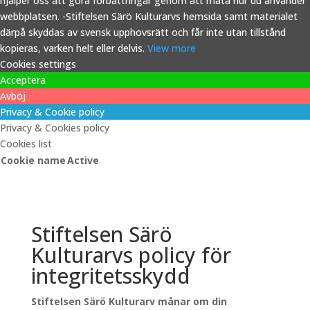
hjälper oss att göra förbättringar genom att mäta hur du använder
webbplatsen. -Stiftelsen Särö Kulturarvs hemsida samt materialet
därpå skyddas av svensk upphovsrätt och får inte utan tillstånd
kopieras, varken helt eller delvis.
View more
Cookies settings
Acceptera
Avböj
Privacy & Cookie policy
Privacy & Cookies policy
Cookies list
Cookie name
Active
Stiftelsen Särö
Kulturarvs policy för
integritetsskydd
Stiftelsen Särö Kulturarv månar om din