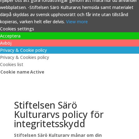
hjälper oss att göra förbättringar genom att mäta hur du använder
webbplatsen. -Stiftelsen Särö Kulturarvs hemsida samt materialet
därpå skyddas av svensk upphovsrätt och får inte utan tillstånd
kopieras, varken helt eller delvis.
View more
Cookies settings
Acceptera
Avböj
Privacy & Cookie policy
Privacy & Cookies policy
Cookies list
Cookie name
Active
Stiftelsen Särö
Kulturarvs policy för
integritetsskydd
Stiftelsen Särö Kulturarv månar om din