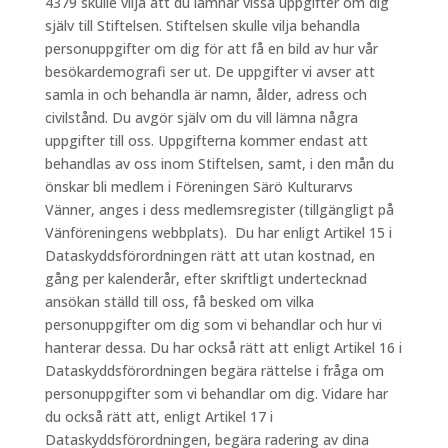
4379 skulle vilja att du lämnar vissa uppgifter om dig
själv till Stiftelsen. Stiftelsen skulle vilja behandla
personuppgifter om dig för att få en bild av hur vår
besökardemografi ser ut. De uppgifter vi avser att
samla in och behandla är namn, ålder, adress och
civilstånd. Du avgör själv om du vill lämna några
uppgifter till oss. Uppgifterna kommer endast att
behandlas av oss inom Stiftelsen, samt, i den mån du
önskar bli medlem i Föreningen Särö Kulturarvs
Vänner, anges i dess medlemsregister (tillgängligt på
Vänföreningens webbplats). Du har enligt Artikel 15 i
Dataskyddsförordningen rätt att utan kostnad, en
gång per kalenderår, efter skriftligt undertecknad
ansökan ställd till oss, få besked om vilka
personuppgifter om dig som vi behandlar och hur vi
hanterar dessa. Du har också rätt att enligt Artikel 16 i
Dataskyddsförordningen begära rättelse i fråga om
personuppgifter som vi behandlar om dig. Vidare har
du också rätt att, enligt Artikel 17 i
Dataskyddsförordningen, begära radering av dina