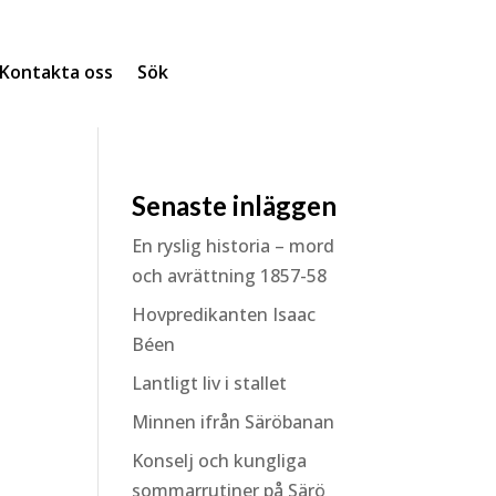
Kontakta oss
Sök
Senaste inläggen
En ryslig historia – mord
och avrättning 1857-58
Hovpredikanten Isaac
Béen
Lantligt liv i stallet
Minnen ifrån Säröbanan
Konselj och kungliga
sommarrutiner på Särö