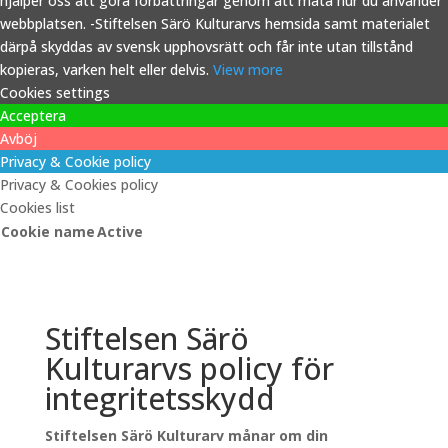
hjälper oss att göra förbättringar genom att mäta hur du använder
webbplatsen. -Stiftelsen Särö Kulturarvs hemsida samt materialet
därpå skyddas av svensk upphovsrätt och får inte utan tillstånd
kopieras, varken helt eller delvis.
View more
Cookies settings
Acceptera
Avböj
Privacy & Cookie policy
Privacy & Cookies policy
Cookies list
Cookie name
Active
Stiftelsen Särö
Kulturarvs policy för
integritetsskydd
Stiftelsen Särö Kulturarv månar om din